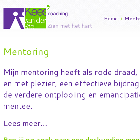
Home
/
Mento
Mentoring
Mijn mentoring heeft als rode draad, 
en met plezier, een effectieve bijdrag
de verdere ontplooiing en emancipati
mentee.
Lees meer…
Ben jij op zoek naar
een deskundige ment