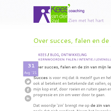
Over succes, falen en de 
/
,
KEES
BLOG
ONTWIKKELING
KERNWOORDEN:
FALEN
/
INTENTIE
/
LEVENSL
31
Over succes, falen en de zin van mijn l
Aug
'21
Succes
is voor mij dat ik mezelf gun en h
ook al betekent en betekende dat vallen, 
mijn kop eraf, door roeien en ruiten gaan en
progressie en zin om weer door te gaan.
Dat woordje ‘zin’ brengt me op
de zin van
zoals dat zich aandient. Noem het levenslu