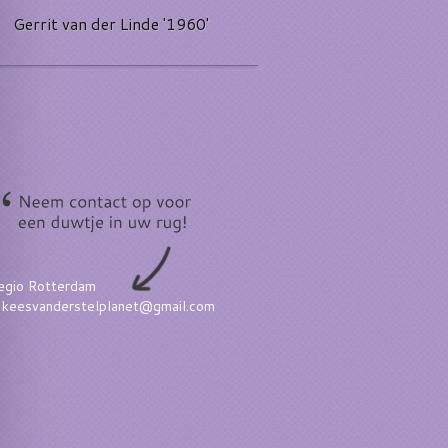
Gerrit van der Linde '1960'
egio Rotterdam
keesvanderstelplanet@gmail.com