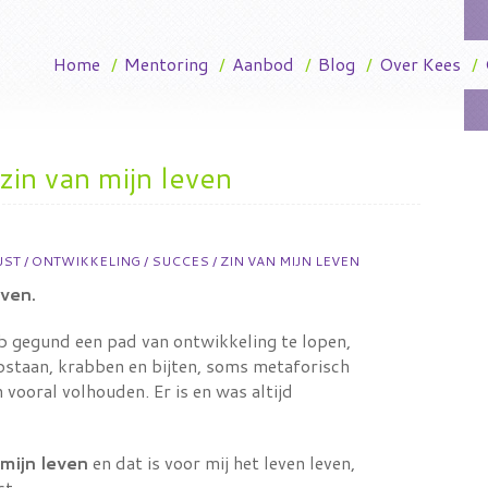
Home
/
Mentoring
/
Aanbod
/
Blog
/
Over Kees
/
zin van mijn leven
UST
/
ONTWIKKELING
/
SUCCES
/
ZIN VAN MIJN LEVEN
even.
eb gegund een pad van ontwikkeling te lopen,
opstaan, krabben en bijten, soms metaforisch
 vooral volhouden. Er is en was altijd
 mijn leven
en dat is voor mij het leven leven,
st.