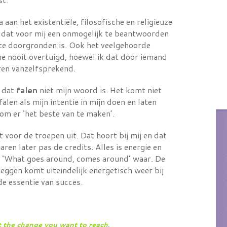
aan het existentiële, filosofische en religieuze
t dat voor mij een onmogelijk te beantwoorden
et te doorgronden is. Ook het veelgehoorde
me nooit overtuigd, hoewel ik dat door iemand
ren vanzelfsprekend.
g dat
falen
niet mijn woord is. Het komt niet
falen als mijn intentie in mijn doen en laten
 om er ‘het beste van te maken’.
t voor de troepen uit. Dat hoort bij mij en dat
en later pas de credits. Alles is energie en
g ‘What goes around, comes around’ waar. De
eggen komt uiteindelijk energetisch weer bij
de essentie van succes.
 the change you want to reach.