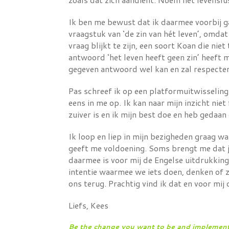
Ik ben me bewust dat ik daarmee voorbij ga 
vraagstuk van ‘de zin van hét leven’, omda
vraag blijkt te zijn, een soort Koan die ni
antwoord ‘het leven heeft geen zin’ heeft 
gegeven antwoord wel kan en zal respecte
Pas schreef ik op een platformuitwisselin
eens in me op. Ik kan naar mijn inzicht niet 
zuiver is en ik mijn best doe en heb gedaan
Ik loop en liep in mijn bezigheden graag wa
geeft me voldoening. Soms brengt me dat jar
daarmee is voor mij de Engelse uitdrukkin
intentie waarmee we iets doen, denken of z
ons terug. Prachtig vind ik dat en voor mij 
Liefs, Kees
Be the change you want to be and implement