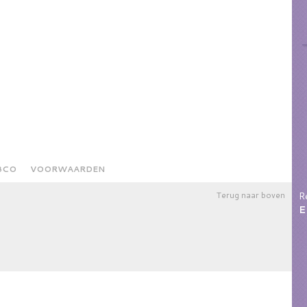
BCO
VOORWAARDEN
Terug naar boven
R
E