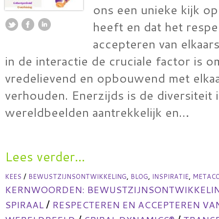
ons een unieke kijk o
heeft en dat het resp
accepteren van elkaar
in de interactie de cruciale factor is 
vredelievend en opbouwend met elkaa
verhouden. Enerzijds is de diversiteit 
wereldbeelden aantrekkelijk en…
Lees verder...
/
,
,
,
KEES
BEWUSTZIJNSONTWIKKELING
BLOG
INSPIRATIE
METACO
KERNWOORDEN:
BEWUSTZIJNSONTWIKKELI
/
SPIRAAL
RESPECTEREN EN ACCEPTEREN VA