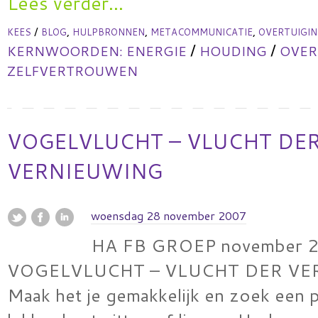
Lees verder...
/
,
,
,
KEES
BLOG
HULPBRONNEN
METACOMMUNICATIE
OVERTUIGI
/
/
KERNWOORDEN:
ENERGIE
HOUDING
OVER
ZELFVERTROUWEN
VOGELVLUCHT – VLUCHT DE
VERNIEUWING
woensdag 28 november 2007
HA FB GROEP november 
VOGELVLUCHT – VLUCHT DER V
Maak het je gemakkelijk en zoek een p