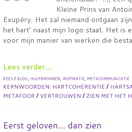
Kleine Prins van Antoi
Exupéry. Het zal niemand ontgaan zijn
het hart’ naast mijn logo staat. Het is
voor mijn manier van werken die best
Lees verder...
/
,
,
,
KEES
BLOG
HULPBRONNEN
INSPIRATIE
METACOMMUNICATIE
/
KERNWOORDEN:
HARTCOHERENTIE
HARTS
/
/
METAFOOR
VERTROUWEN
ZIEN MET HET 
Eerst geloven… dan zien