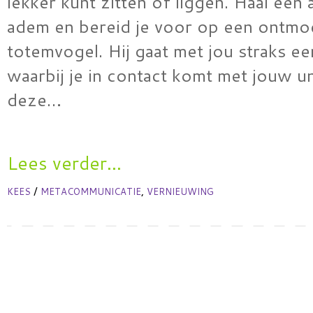
lekker kunt zitten of liggen. Haal een 
adem en bereid je voor op een ontmoe
totemvogel. Hij gaat met jou straks e
waarbij je in contact komt met jouw u
deze…
Lees verder...
/
,
KEES
METACOMMUNICATIE
VERNIEUWING