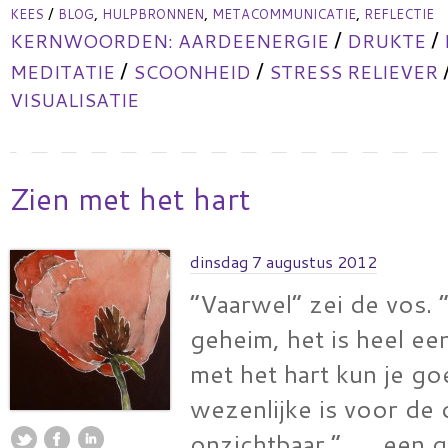
/
,
,
,
KEES
BLOG
HULPBRONNEN
METACOMMUNICATIE
REFLECTIE
/
/
KERNWOORDEN:
AARDEENERGIE
DRUKTE
/
/
MEDITATIE
SCOONHEID
STRESS RELIEVER
VISUALISATIE
Zien met het hart
dinsdag 7 augustus 2012
“Vaarwel” zei de vos. “
geheim, het is heel ee
met het hart kun je go
wezenlijke is voor de
onzichtbaar.” …, een q