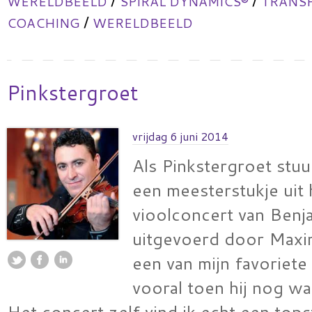
/
/
WERELDBEELD
SPIRAL DYNAMICS®
TRANS
/
COACHING
WERELDBEELD
Pinkstergroet
vrijdag 6 juni 2014
Als Pinkstergroet stuur 
een meesterstukje uit 
vioolconcert van Benja
uitgevoerd door Maxi
een van mijn favoriete 
vooral toen hij nog w
Het concert zelf vind ik echt een tops