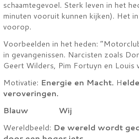
schaamtegevoel. Sterk leven in het he
minuten vooruit kunnen kijken). Het in
voorop.
Voorbeelden in het heden: “Motorclub
in gevangenissen. Narcisten zoals Do
Geert Wilders, Pim Fortuyn en Louis v
Motivatie:
Energie en Macht.
H
eld
veroveringen.
Blauw Wij
Wereldbeeld:
De wereld wordt gec
door een hoger iets.