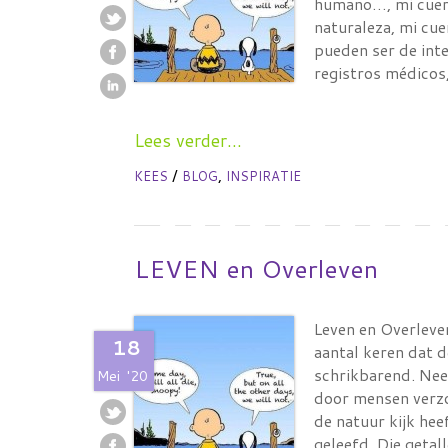
humano…, mi cuerp
naturaleza, mi cu
pueden ser de inte
registros médico
Lees verder...
/
,
KEES
BLOG
INSPIRATIE
LEVEN en Overleven
Leven en Overleve
18
aantal keren dat 
schrikbarend. Neem
Mei
'20
door mensen verzo
de natuur kijk he
geleefd. Die getall