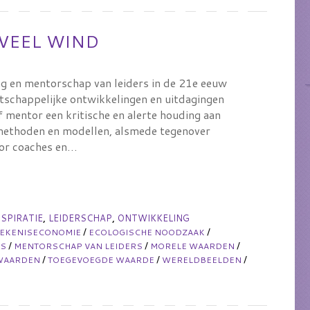
VEEL WIND
g en mentorschap van leiders in de 21e eeuw
tschappelijke ontwikkelingen en uitdagingen
mentor een kritische en alerte houding aan
 methoden en modellen, alsmede tegenover
oor coaches en…
,
,
NSPIRATIE
LEIDERSCHAP
ONTWIKKELING
/
/
TEKENISECONOMIE
ECOLOGISCHE NOODZAAK
/
/
/
ES
MENTORSCHAP VAN LEIDERS
MORELE WAARDEN
/
/
/
WAARDEN
TOEGEVOEGDE WAARDE
WERELDBEELDEN