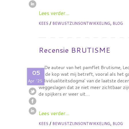
Lees verder...
/
,
KEES
BEWUSTZIJNSONTWIKKELING
BLOG
Recensie BRUTISME
De auteur van het pamflet Brutisme, Leo 
05
op de kop wat mij betreft, vooral als het g
individualiteitsdogma’ van de laatste dece
Apr
'25
weggeslagen dat ze niet meer zichtbaar zi
de spijkers er weer uit…
Lees verder...
/
,
KEES
BEWUSTZIJNSONTWIKKELING
BLOG