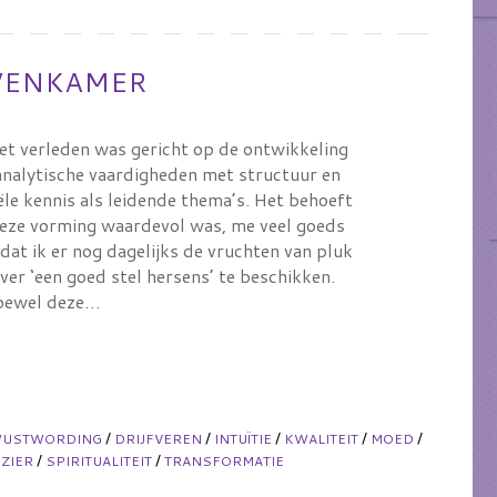
OVENKAMER
het verleden was gericht op de ontwikkeling
 analytische vaardigheden met structuur en
ële kennis als leidende thema’s. Het behoeft
eze vorming waardevol was, me veel goeds
dat ik er nog dagelijks de vruchten van pluk
er ‘een goed stel hersens’ te beschikken.
ewel deze…
/
/
/
/
/
WUSTWORDING
DRIJFVEREN
INTUÏTIE
KWALITEIT
MOED
/
/
ZIER
SPIRITUALITEIT
TRANSFORMATIE