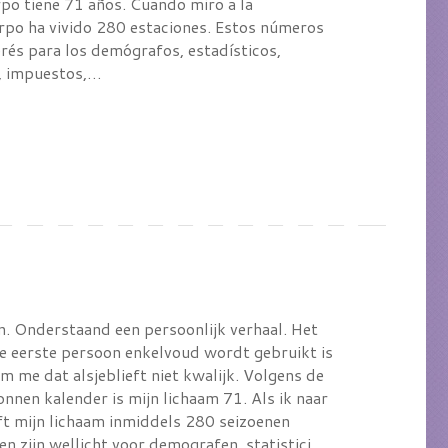
o tiene 71 años. Cuando miro a la
erpo ha vivido 280 estaciones. Estos números
rés para los demógrafos, estadísticos,
s, impuestos,…
n. Onderstaand een persoonlijk verhaal. Het
de eerste persoon enkelvoud wordt gebruikt is
 me dat alsjeblieft niet kwalijk. Volgens de
nnen kalender is mijn lichaam 71. Als ik naar
eft mijn lichaam inmiddels 280 seizoenen
en zijn wellicht voor demografen, statistici,