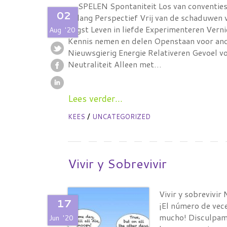
SPELEN Spontaniteit Los van conventies 
02
belang Perspectief Vrij van de schaduwen 
angst Leven in liefde Experimenteren Verni
Aug
'20
Kennis nemen en delen Openstaan voor and
Nieuwsgierig Energie Relativeren Gevoel v
Neutraliteit Alleen met…
Lees verder...
/
KEES
UNCATEGORIZED
Vivir y Sobrevivir
Vivir y sobrevivir
17
¡El número de vece
mucho! Disculpame
Jun
'20