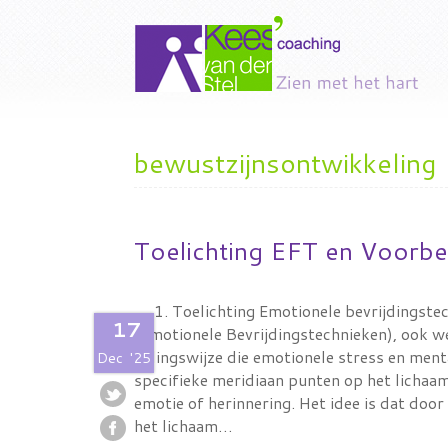
bewustzijnsontwikkeling
Toelichting EFT en Voorbe
1. Toelichting Emotionele bevrijdingst
17
(Emotionele Bevrijdingstechnieken), ook we
helingswijze die emotionele stress en men
Dec
'25
specifieke meridiaan punten op het lichaam,
emotie of herinnering. Het idee is dat door
het lichaam…