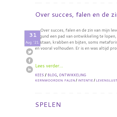
Over succes, falen en de zi
Over succes, falen en de zin van mijn lev
31
gegund een pad van ontwikkeling te lopen, 
opstaan, krabben en bijten, soms metaforis
Aug
'21
en vooral volhouden. Er is en was altijd p
Lees verder...
/
,
KEES
BLOG
ONTWIKKELING
/
/
KERNWOORDEN:
FALEN
INTENTIE
LEVENSLUS
SPELEN