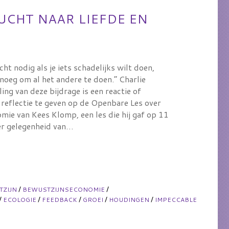
UCHT NAAR LIEFDE EN
cht nodig als je iets schadelijks wilt doen,
enoeg om al het andere te doen.” Charlie
ing van deze bijdrage is een reactie of
 reflectie te geven op de Openbare Les over
mie van Kees Klomp, een les die hij gaf op 11
r gelegenheid van…
/
/
TZIJN
BEWUSTZIJNSECONOMIE
/
/
/
/
/
ECOLOGIE
FEEDBACK
GROEI
HOUDINGEN
IMPECCABLE