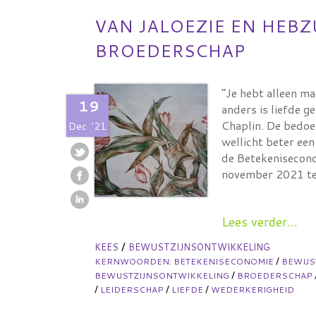
VAN JALOEZIE EN HEBZ
BROEDERSCHAP
“Je hebt alleen ma
19
anders is liefde g
Chaplin. De bedoel
Dec
'21
wellicht beter een
de Betekenisecono
november 2021 te
Lees verder...
/
KEES
BEWUSTZIJNSONTWIKKELING
/
KERNWOORDEN:
BETEKENISECONOMIE
BEWUS
/
BEWUSTZIJNSONTWIKKELING
BROEDERSCHAP
/
/
/
LEIDERSCHAP
LIEFDE
WEDERKERIGHEID