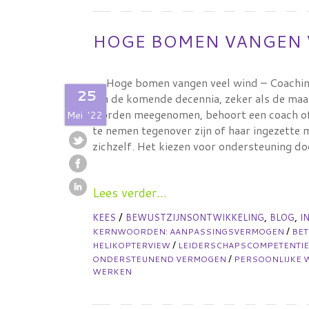
HOGE BOMEN VANGEN 
Hoge bomen vangen veel wind – Coachin
25
In de komende decennia, zeker als de maa
worden meegenomen, behoort een coach of 
Mei
'22
te nemen tegenover zijn of haar ingezette
zichzelf. Het kiezen voor ondersteuning d
Lees verder...
/
,
,
KEES
BEWUSTZIJNSONTWIKKELING
BLOG
I
/
KERNWOORDEN:
AANPASSINGSVERMOGEN
BE
/
HELIKOPTERVIEW
LEIDERSCHAPSCOMPETENTI
/
ONDERSTEUNEND VERMOGEN
PERSOONLIJKE 
WERKEN