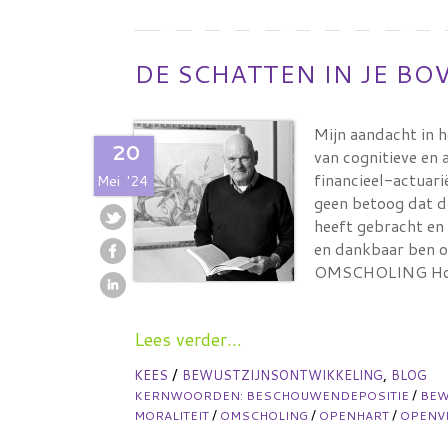
DE SCHATTEN IN JE B
Mijn aandacht in 
20
van cognitieve en
financieel-actuari
Mei
'24
geen betoog dat d
heeft gebracht en 
en dankbaar ben ov
OMSCHOLING Ho
Lees verder...
/
,
KEES
BEWUSTZIJNSONTWIKKELING
BLOG
/
KERNWOORDEN:
BESCHOUWENDEPOSITIE
BE
/
/
/
MORALITEIT
OMSCHOLING
OPENHART
OPENVI