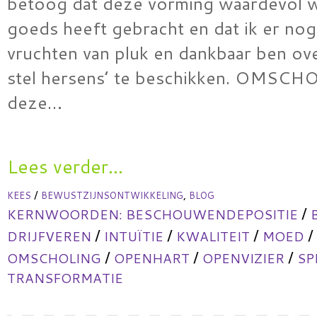
betoog dat deze vorming waardevol w
goeds heeft gebracht en dat ik er nog
vruchten van pluk en dankbaar ben ov
stel hersens’ te beschikken. OMSC
deze…
Lees verder...
/
,
KEES
BEWUSTZIJNSONTWIKKELING
BLOG
/
KERNWOORDEN:
BESCHOUWENDEPOSITIE
/
/
/
/
DRIJFVEREN
INTUÏTIE
KWALITEIT
MOED
/
/
/
OMSCHOLING
OPENHART
OPENVIZIER
SP
TRANSFORMATIE