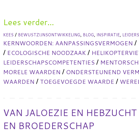
Lees verder...
/
,
,
,
KEES
BEWUSTZIJNSONTWIKKELING
BLOG
INSPIRATIE
LEIDER
/
KERNWOORDEN:
AANPASSINGSVERMOGEN
/
/
ECOLOGISCHE NOODZAAK
HELIKOPTERVI
/
LEIDERSCHAPSCOMPETENTIES
MENTORSCHA
/
MORELE WAARDEN
ONDERSTEUNEND VER
/
/
WAARDEN
TOEGEVOEGDE WAARDE
WERE
VAN JALOEZIE EN HEBZUCHT
EN BROEDERSCHAP