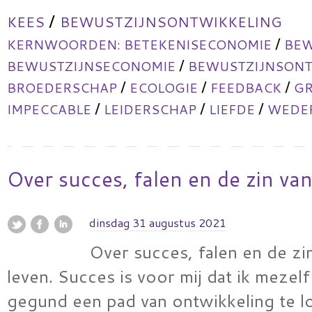
/
KEES
BEWUSTZIJNSONTWIKKELING
/
KERNWOORDEN:
BETEKENISECONOMIE
BEW
/
BEWUSTZIJNSECONOMIE
BEWUSTZIJNSONT
/
/
/
BROEDERSCHAP
ECOLOGIE
FEEDBACK
GR
/
/
/
IMPECCABLE
LEIDERSCHAP
LIEFDE
WEDER
Over succes, falen en de zin van
dinsdag 31 augustus 2021
Over succes, falen en de zi
leven. Succes is voor mij dat ik mezel
gegund een pad van ontwikkeling te l