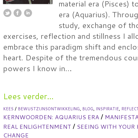
material era (Pisces) to
era (Aquarius). Throu
study, exchange of th
exercises, reflection and stillness I a
embrace this paradigm shift and enclo
heart. Despite of the tremendous coun
powers I know in…
Lees verder...
/
,
,
,
KEES
BEWUSTZIJNSONTWIKKELING
BLOG
INSPIRATIE
REFLEC
/
KERNWOORDEN:
AQUARIUS ERA
MANIFESTA
/
REAL ENLIGHTENMENT
SEEING WITH YOUR
CHANGE