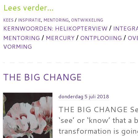
Lees verder...
/
,
,
KEES
INSPIRATIE
MENTORING
ONTWIKKELING
/
KERNWOORDEN:
HELIKOPTERVIEW
INTEGR
/
/
/
MENTORING
MERCURY
ONTPLOOIING
OV
VORMING
THE BIG CHANGE
donderdag 5 juli 2018
THE BIG CHANGE Sev
‘see’ or ‘know’ that a 
transformation is goi