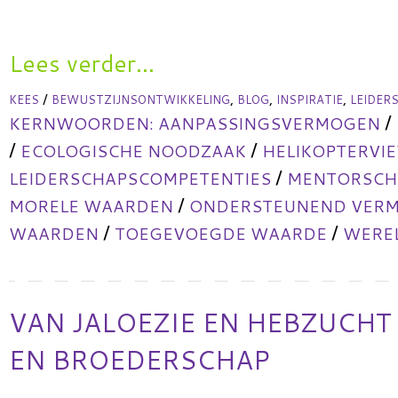
Lees verder...
/
,
,
,
KEES
BEWUSTZIJNSONTWIKKELING
BLOG
INSPIRATIE
LEIDER
/
KERNWOORDEN:
AANPASSINGSVERMOGEN
/
/
ECOLOGISCHE NOODZAAK
HELIKOPTERVI
/
LEIDERSCHAPSCOMPETENTIES
MENTORSCHA
/
MORELE WAARDEN
ONDERSTEUNEND VER
/
/
WAARDEN
TOEGEVOEGDE WAARDE
WERE
VAN JALOEZIE EN HEBZUCHT
EN BROEDERSCHAP