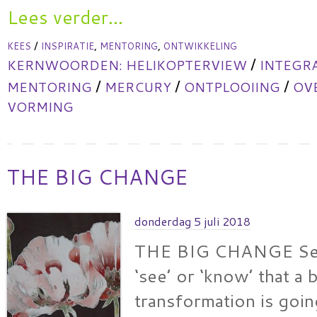
Lees verder...
/
,
,
KEES
INSPIRATIE
MENTORING
ONTWIKKELING
/
KERNWOORDEN:
HELIKOPTERVIEW
INTEGR
/
/
/
MENTORING
MERCURY
ONTPLOOIING
OV
VORMING
THE BIG CHANGE
donderdag 5 juli 2018
THE BIG CHANGE Sev
‘see’ or ‘know’ that a 
transformation is goi