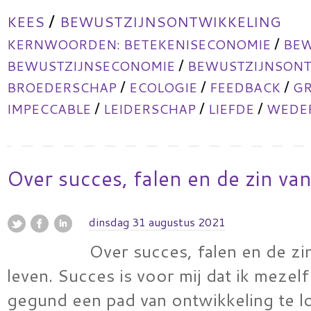
/
KEES
BEWUSTZIJNSONTWIKKELING
/
KERNWOORDEN:
BETEKENISECONOMIE
BEW
/
BEWUSTZIJNSECONOMIE
BEWUSTZIJNSONT
/
/
/
BROEDERSCHAP
ECOLOGIE
FEEDBACK
GR
/
/
/
IMPECCABLE
LEIDERSCHAP
LIEFDE
WEDER
Over succes, falen en de zin van
dinsdag 31 augustus 2021
Over succes, falen en de zi
leven. Succes is voor mij dat ik mezel
gegund een pad van ontwikkeling te l