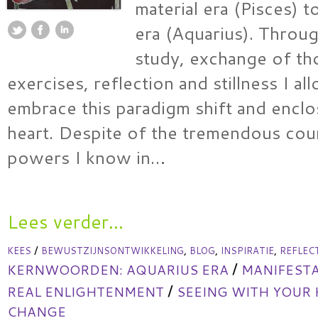
material era (Pisces) to
era (Aquarius). Throu
study, exchange of th
exercises, reflection and stillness I a
embrace this paradigm shift and enclo
heart. Despite of the tremendous coun
powers I know in…
Lees verder...
/
,
,
,
KEES
BEWUSTZIJNSONTWIKKELING
BLOG
INSPIRATIE
REFLEC
/
KERNWOORDEN:
AQUARIUS ERA
MANIFESTA
/
REAL ENLIGHTENMENT
SEEING WITH YOUR
CHANGE