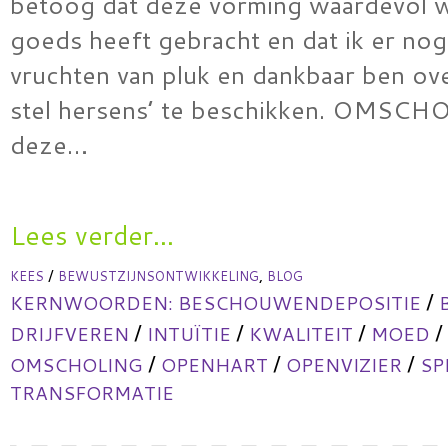
betoog dat deze vorming waardevol w
goeds heeft gebracht en dat ik er nog
vruchten van pluk en dankbaar ben ov
stel hersens’ te beschikken. OMSC
deze…
Lees verder...
/
,
KEES
BEWUSTZIJNSONTWIKKELING
BLOG
/
KERNWOORDEN:
BESCHOUWENDEPOSITIE
/
/
/
/
DRIJFVEREN
INTUÏTIE
KWALITEIT
MOED
/
/
/
OMSCHOLING
OPENHART
OPENVIZIER
SP
TRANSFORMATIE