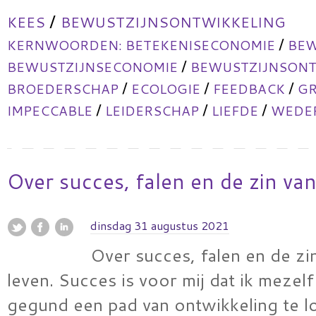
/
KEES
BEWUSTZIJNSONTWIKKELING
/
KERNWOORDEN:
BETEKENISECONOMIE
BEW
/
BEWUSTZIJNSECONOMIE
BEWUSTZIJNSONT
/
/
/
BROEDERSCHAP
ECOLOGIE
FEEDBACK
GR
/
/
/
IMPECCABLE
LEIDERSCHAP
LIEFDE
WEDER
Over succes, falen en de zin van
dinsdag 31 augustus 2021
Over succes, falen en de zi
leven. Succes is voor mij dat ik mezel
gegund een pad van ontwikkeling te l