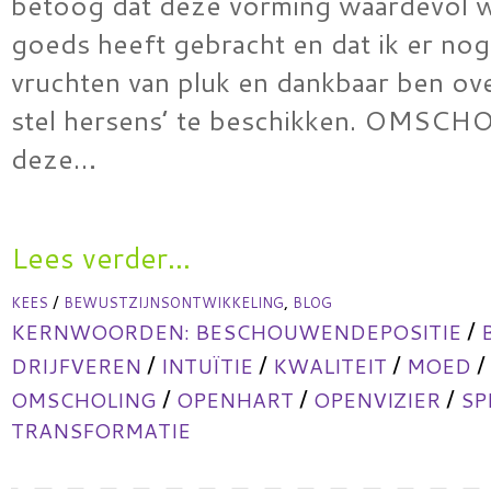
betoog dat deze vorming waardevol w
goeds heeft gebracht en dat ik er nog
vruchten van pluk en dankbaar ben ov
stel hersens’ te beschikken. OMSC
deze…
Lees verder...
/
,
KEES
BEWUSTZIJNSONTWIKKELING
BLOG
/
KERNWOORDEN:
BESCHOUWENDEPOSITIE
/
/
/
/
DRIJFVEREN
INTUÏTIE
KWALITEIT
MOED
/
/
/
OMSCHOLING
OPENHART
OPENVIZIER
SP
TRANSFORMATIE