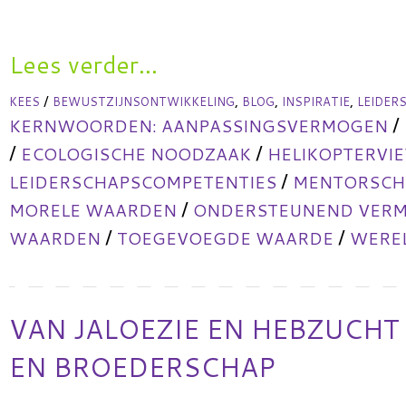
Lees verder...
/
,
,
,
KEES
BEWUSTZIJNSONTWIKKELING
BLOG
INSPIRATIE
LEIDER
/
KERNWOORDEN:
AANPASSINGSVERMOGEN
/
/
ECOLOGISCHE NOODZAAK
HELIKOPTERVI
/
LEIDERSCHAPSCOMPETENTIES
MENTORSCHA
/
MORELE WAARDEN
ONDERSTEUNEND VER
/
/
WAARDEN
TOEGEVOEGDE WAARDE
WERE
VAN JALOEZIE EN HEBZUCHT
EN BROEDERSCHAP