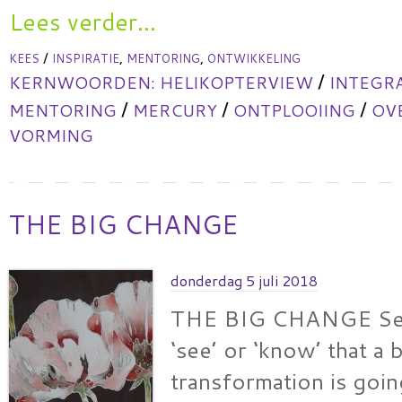
Lees verder...
/
,
,
KEES
INSPIRATIE
MENTORING
ONTWIKKELING
/
KERNWOORDEN:
HELIKOPTERVIEW
INTEGR
/
/
/
MENTORING
MERCURY
ONTPLOOIING
OV
VORMING
THE BIG CHANGE
donderdag 5 juli 2018
THE BIG CHANGE Sev
‘see’ or ‘know’ that a 
transformation is goi