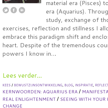
material era (Pisces) to
era (Aquarius). Throu
study, exchange of th
exercises, reflection and stillness I a
embrace this paradigm shift and enclo
heart. Despite of the tremendous coun
powers I know in…
Lees verder...
/
,
,
,
KEES
BEWUSTZIJNSONTWIKKELING
BLOG
INSPIRATIE
REFLEC
/
KERNWOORDEN:
AQUARIUS ERA
MANIFESTA
/
REAL ENLIGHTENMENT
SEEING WITH YOUR
CHANGE