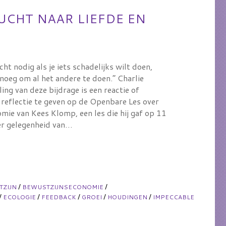
UCHT NAAR LIEFDE EN
cht nodig als je iets schadelijks wilt doen,
enoeg om al het andere te doen.” Charlie
ing van deze bijdrage is een reactie of
 reflectie te geven op de Openbare Les over
mie van Kees Klomp, een les die hij gaf op 11
r gelegenheid van…
/
/
TZIJN
BEWUSTZIJNSECONOMIE
/
/
/
/
/
ECOLOGIE
FEEDBACK
GROEI
HOUDINGEN
IMPECCABLE