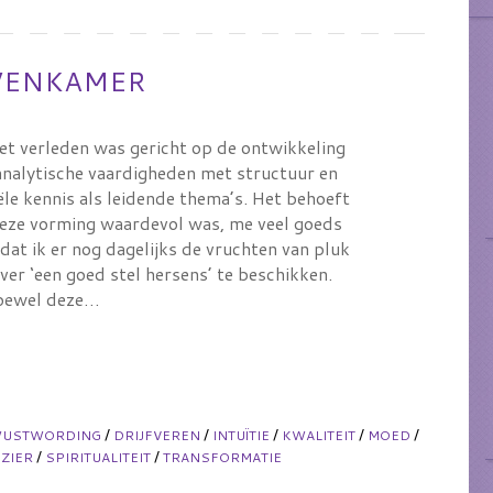
OVENKAMER
het verleden was gericht op de ontwikkeling
 analytische vaardigheden met structuur en
ële kennis als leidende thema’s. Het behoeft
eze vorming waardevol was, me veel goeds
dat ik er nog dagelijks de vruchten van pluk
er ‘een goed stel hersens’ te beschikken.
ewel deze…
/
/
/
/
/
WUSTWORDING
DRIJFVEREN
INTUÏTIE
KWALITEIT
MOED
/
/
ZIER
SPIRITUALITEIT
TRANSFORMATIE