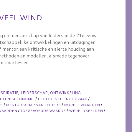
VEEL WIND
g en mentorschap van leiders in de 21e eeuw
tschappelijke ontwikkelingen en uitdagingen
mentor een kritische en alerte houding aan
 methoden en modellen, alsmede tegenover
oor coaches en…
,
,
NSPIRATIE
LEIDERSCHAP
ONTWIKKELING
/
/
TEKENISECONOMIE
ECOLOGISCHE NOODZAAK
/
/
/
ES
MENTORSCHAP VAN LEIDERS
MORELE WAARDEN
/
/
/
WAARDEN
TOEGEVOEGDE WAARDE
WERELDBEELDEN