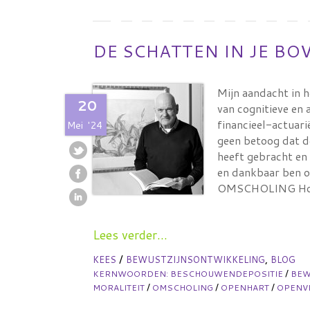
DE SCHATTEN IN JE B
Mijn aandacht in 
20
van cognitieve en
financieel-actuari
Mei
'24
geen betoog dat d
heeft gebracht en 
en dankbaar ben ov
OMSCHOLING Ho
Lees verder...
/
,
KEES
BEWUSTZIJNSONTWIKKELING
BLOG
/
KERNWOORDEN:
BESCHOUWENDEPOSITIE
BE
/
/
/
MORALITEIT
OMSCHOLING
OPENHART
OPENVI