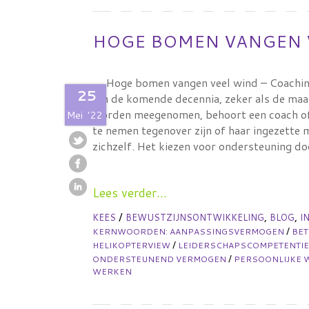
HOGE BOMEN VANGEN 
Hoge bomen vangen veel wind – Coachin
25
In de komende decennia, zeker als de maa
worden meegenomen, behoort een coach of 
Mei
'22
te nemen tegenover zijn of haar ingezette
zichzelf. Het kiezen voor ondersteuning d
Lees verder...
/
,
,
KEES
BEWUSTZIJNSONTWIKKELING
BLOG
I
/
KERNWOORDEN:
AANPASSINGSVERMOGEN
BE
/
HELIKOPTERVIEW
LEIDERSCHAPSCOMPETENTI
/
ONDERSTEUNEND VERMOGEN
PERSOONLIJKE 
WERKEN