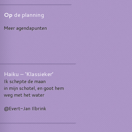
Op
de planning
Meer agendapunten
Haiku – ‘Klassieker’
Ik schepte de maan
in mijn schotel, en goot hem
weg met het water
@Evert-Jan Ilbrink