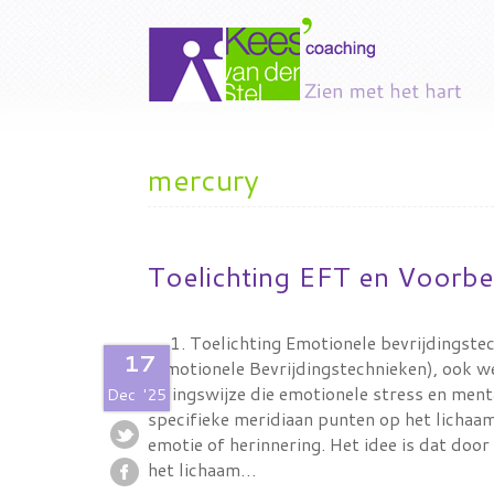
mercury
Toelichting EFT en Voorbe
1. Toelichting Emotionele bevrijdingst
17
(Emotionele Bevrijdingstechnieken), ook we
helingswijze die emotionele stress en men
Dec
'25
specifieke meridiaan punten op het lichaam,
emotie of herinnering. Het idee is dat door
het lichaam…