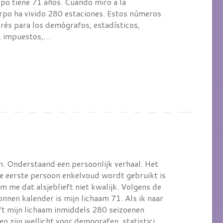
o tiene 71 años. Cuando miro a la
erpo ha vivido 280 estaciones. Estos números
rés para los demógrafos, estadísticos,
s, impuestos,…
n. Onderstaand een persoonlijk verhaal. Het
de eerste persoon enkelvoud wordt gebruikt is
 me dat alsjeblieft niet kwalijk. Volgens de
nnen kalender is mijn lichaam 71. Als ik naar
eft mijn lichaam inmiddels 280 seizoenen
en zijn wellicht voor demografen, statistici,