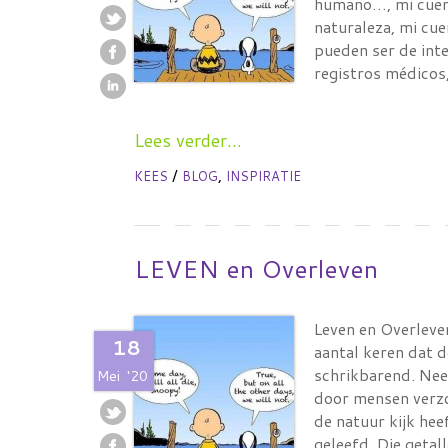
humano…, mi cuerp
naturaleza, mi cu
pueden ser de inte
registros médico
Lees verder...
/
,
KEES
BLOG
INSPIRATIE
LEVEN en Overleven
Leven en Overleve
18
aantal keren dat 
schrikbarend. Neem
Mei
'20
door mensen verzo
de natuur kijk he
geleefd. Die getall