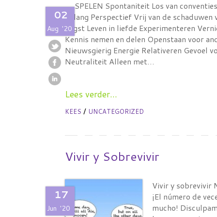
SPELEN Spontaniteit Los van conventies 
02
belang Perspectief Vrij van de schaduwen 
angst Leven in liefde Experimenteren Verni
Aug
'20
Kennis nemen en delen Openstaan voor and
Nieuwsgierig Energie Relativeren Gevoel v
Neutraliteit Alleen met…
Lees verder...
/
KEES
UNCATEGORIZED
Vivir y Sobrevivir
Vivir y sobrevivir
17
¡El número de vece
mucho! Disculpame
Jun
'20