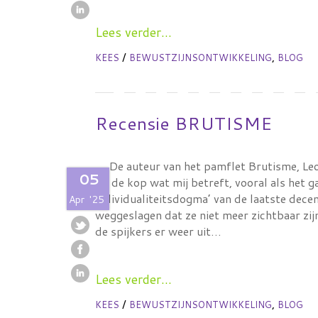
Lees verder...
/
,
KEES
BEWUSTZIJNSONTWIKKELING
BLOG
Recensie BRUTISME
De auteur van het pamflet Brutisme, Leo 
05
op de kop wat mij betreft, vooral als het g
individualiteitsdogma’ van de laatste dece
Apr
'25
weggeslagen dat ze niet meer zichtbaar zi
de spijkers er weer uit…
Lees verder...
/
,
KEES
BEWUSTZIJNSONTWIKKELING
BLOG