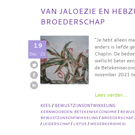
VAN JALOEZIE EN HEBZ
BROEDERSCHAP
“Je hebt alleen ma
19
anders is liefde g
Chaplin. De bedoel
Dec
'21
wellicht beter een
de Betekenisecono
november 2021 te
Lees verder...
/
KEES
BEWUSTZIJNSONTWIKKELING
/
KERNWOORDEN:
BETEKENISECONOMIE
BEWUS
/
BEWUSTZIJNSONTWIKKELING
BROEDERSCHAP
/
/
/
LEIDERSCHAP
LIEFDE
WEDERKERIGHEID