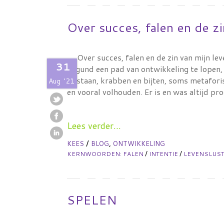
Over succes, falen en de zi
Over succes, falen en de zin van mijn lev
31
gegund een pad van ontwikkeling te lopen, 
opstaan, krabben en bijten, soms metaforis
Aug
'21
en vooral volhouden. Er is en was altijd p
Lees verder...
/
,
KEES
BLOG
ONTWIKKELING
/
/
KERNWOORDEN:
FALEN
INTENTIE
LEVENSLUS
SPELEN