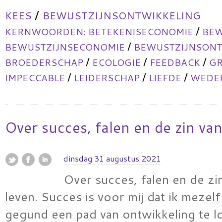
/
KEES
BEWUSTZIJNSONTWIKKELING
/
KERNWOORDEN:
BETEKENISECONOMIE
BEW
/
BEWUSTZIJNSECONOMIE
BEWUSTZIJNSONT
/
/
/
BROEDERSCHAP
ECOLOGIE
FEEDBACK
GR
/
/
/
IMPECCABLE
LEIDERSCHAP
LIEFDE
WEDER
Over succes, falen en de zin van
dinsdag 31 augustus 2021
Over succes, falen en de zi
leven. Succes is voor mij dat ik mezel
gegund een pad van ontwikkeling te l