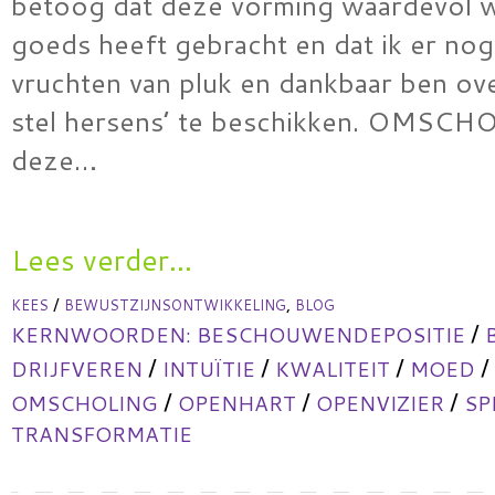
betoog dat deze vorming waardevol w
goeds heeft gebracht en dat ik er nog
vruchten van pluk en dankbaar ben ov
stel hersens’ te beschikken. OMSC
deze…
Lees verder...
/
,
KEES
BEWUSTZIJNSONTWIKKELING
BLOG
/
KERNWOORDEN:
BESCHOUWENDEPOSITIE
/
/
/
/
DRIJFVEREN
INTUÏTIE
KWALITEIT
MOED
/
/
/
OMSCHOLING
OPENHART
OPENVIZIER
SP
TRANSFORMATIE