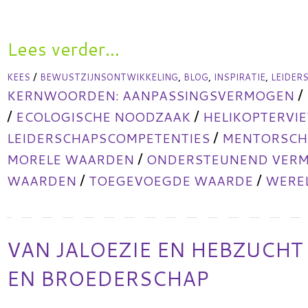
Lees verder...
/
,
,
,
KEES
BEWUSTZIJNSONTWIKKELING
BLOG
INSPIRATIE
LEIDER
/
KERNWOORDEN:
AANPASSINGSVERMOGEN
/
/
ECOLOGISCHE NOODZAAK
HELIKOPTERVI
/
LEIDERSCHAPSCOMPETENTIES
MENTORSCHA
/
MORELE WAARDEN
ONDERSTEUNEND VER
/
/
WAARDEN
TOEGEVOEGDE WAARDE
WERE
VAN JALOEZIE EN HEBZUCHT
EN BROEDERSCHAP