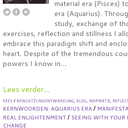
material era (Pisces) to
era (Aquarius). Throu
study, exchange of th
exercises, reflection and stillness I a
embrace this paradigm shift and enclo
heart. Despite of the tremendous coun
powers I know in…
Lees verder...
/
,
,
,
KEES
BEWUSTZIJNSONTWIKKELING
BLOG
INSPIRATIE
REFLEC
/
KERNWOORDEN:
AQUARIUS ERA
MANIFESTA
/
REAL ENLIGHTENMENT
SEEING WITH YOUR
CHANGE