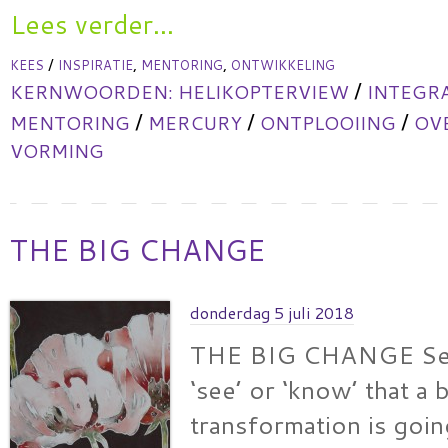
Lees verder...
/
,
,
KEES
INSPIRATIE
MENTORING
ONTWIKKELING
/
KERNWOORDEN:
HELIKOPTERVIEW
INTEGR
/
/
/
MENTORING
MERCURY
ONTPLOOIING
OV
VORMING
THE BIG CHANGE
donderdag 5 juli 2018
THE BIG CHANGE Sev
‘see’ or ‘know’ that a 
transformation is goi