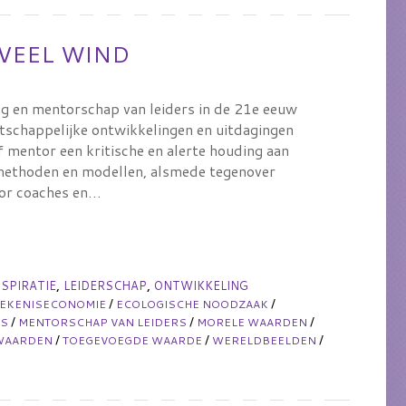
VEEL WIND
g en mentorschap van leiders in de 21e eeuw
tschappelijke ontwikkelingen en uitdagingen
mentor een kritische en alerte houding aan
 methoden en modellen, alsmede tegenover
oor coaches en…
,
,
NSPIRATIE
LEIDERSCHAP
ONTWIKKELING
/
/
TEKENISECONOMIE
ECOLOGISCHE NOODZAAK
/
/
/
ES
MENTORSCHAP VAN LEIDERS
MORELE WAARDEN
/
/
/
WAARDEN
TOEGEVOEGDE WAARDE
WERELDBEELDEN