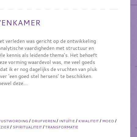
OVENKAMER
het verleden was gericht op de ontwikkeling
 analytische vaardigheden met structuur en
ële kennis als leidende thema’s. Het behoeft
eze vorming waardevol was, me veel goeds
dat ik er nog dagelijks de vruchten van pluk
er ‘een goed stel hersens’ te beschikken.
ewel deze…
/
/
/
/
/
WUSTWORDING
DRIJFVEREN
INTUÏTIE
KWALITEIT
MOED
/
/
ZIER
SPIRITUALITEIT
TRANSFORMATIE