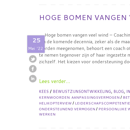
HOGE BOMEN VANGEN 
Hoge bomen vangen veel wind – Coachin
25
In de komende decennia, zeker als de maa
worden meegenomen, behoort een coach of 
Mei
'22
te nemen tegenover zijn of haar ingezette
zichzelf. Het kiezen voor ondersteuning d
Lees verder...
/
,
,
KEES
BEWUSTZIJNSONTWIKKELING
BLOG
I
/
KERNWOORDEN:
AANPASSINGSVERMOGEN
BE
/
HELIKOPTERVIEW
LEIDERSCHAPSCOMPETENTI
/
ONDERSTEUNEND VERMOGEN
PERSOONLIJKE 
WERKEN