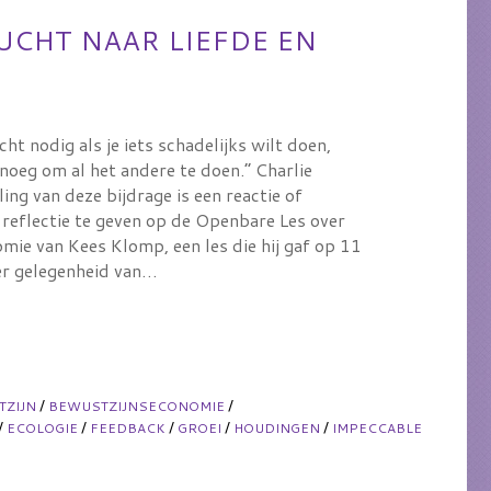
UCHT NAAR LIEFDE EN
cht nodig als je iets schadelijks wilt doen,
enoeg om al het andere te doen.” Charlie
ing van deze bijdrage is een reactie of
 reflectie te geven op de Openbare Les over
mie van Kees Klomp, een les die hij gaf op 11
r gelegenheid van…
/
/
TZIJN
BEWUSTZIJNSECONOMIE
/
/
/
/
/
ECOLOGIE
FEEDBACK
GROEI
HOUDINGEN
IMPECCABLE