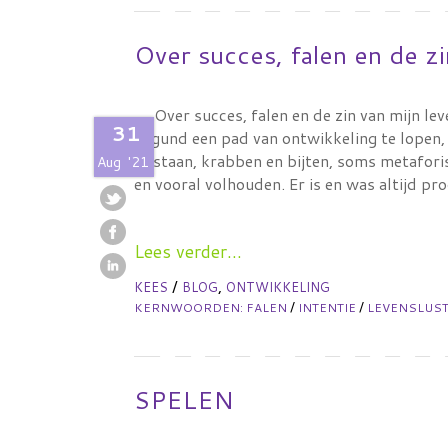
Over succes, falen en de zi
Over succes, falen en de zin van mijn lev
31
gegund een pad van ontwikkeling te lopen, 
opstaan, krabben en bijten, soms metaforis
Aug
'21
en vooral volhouden. Er is en was altijd p
Lees verder...
/
,
KEES
BLOG
ONTWIKKELING
/
/
KERNWOORDEN:
FALEN
INTENTIE
LEVENSLUS
SPELEN