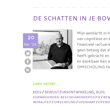
DE SCHATTEN IN JE B
Mijn aandacht in 
20
van cognitieve en
financieel-actuari
Mei
'24
geen betoog dat d
heeft gebracht en 
en dankbaar ben ov
OMSCHOLING Ho
Lees verder...
/
,
KEES
BEWUSTZIJNSONTWIKKELING
BLOG
/
KERNWOORDEN:
BESCHOUWENDEPOSITIE
BE
/
/
/
MORALITEIT
OMSCHOLING
OPENHART
OPENVI