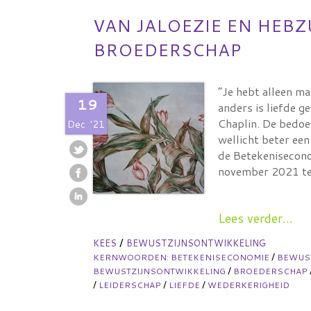
VAN JALOEZIE EN HEBZ
BROEDERSCHAP
“Je hebt alleen ma
19
anders is liefde g
Chaplin. De bedoel
Dec
'21
wellicht beter een
de Betekenisecono
november 2021 te
Lees verder...
/
KEES
BEWUSTZIJNSONTWIKKELING
/
KERNWOORDEN:
BETEKENISECONOMIE
BEWUS
/
BEWUSTZIJNSONTWIKKELING
BROEDERSCHAP
/
/
/
LEIDERSCHAP
LIEFDE
WEDERKERIGHEID