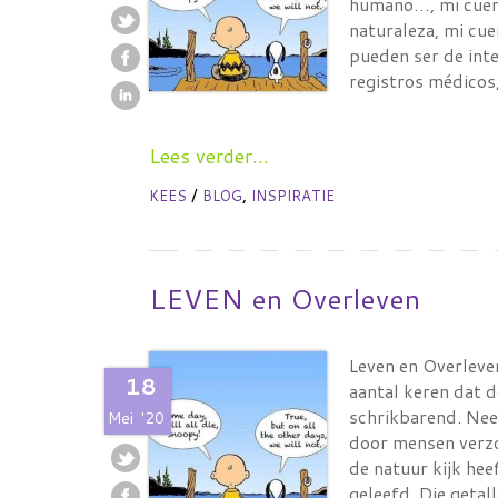
humano…, mi cuerp
naturaleza, mi cu
pueden ser de inte
registros médico
Lees verder...
/
,
KEES
BLOG
INSPIRATIE
LEVEN en Overleven
Leven en Overleve
18
aantal keren dat 
schrikbarend. Neem
Mei
'20
door mensen verzo
de natuur kijk he
geleefd. Die getall