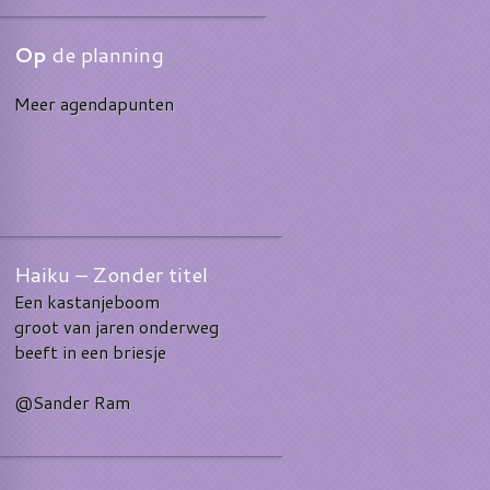
Op
de planning
Meer agendapunten
Haiku – Zonder titel
Een kastanjeboom
groot van jaren onderweg
beeft in een briesje
@Sander Ram