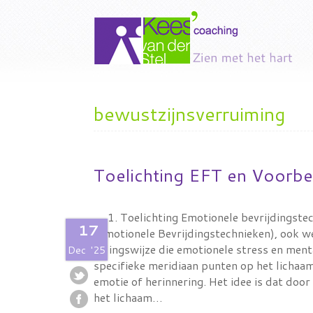
bewustzijnsverruiming
Toelichting EFT en Voorbe
1. Toelichting Emotionele bevrijdingst
17
(Emotionele Bevrijdingstechnieken), ook we
helingswijze die emotionele stress en men
Dec
'25
specifieke meridiaan punten op het lichaam,
emotie of herinnering. Het idee is dat door
het lichaam…