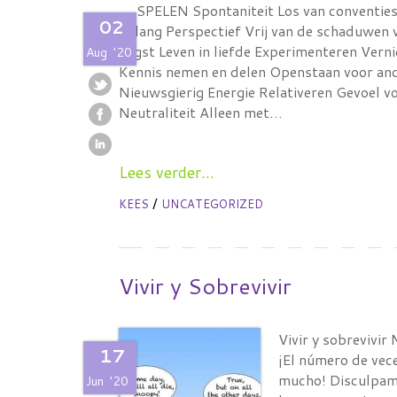
SPELEN Spontaniteit Los van conventies 
02
belang Perspectief Vrij van de schaduwen 
angst Leven in liefde Experimenteren Verni
Aug
'20
Kennis nemen en delen Openstaan voor and
Nieuwsgierig Energie Relativeren Gevoel v
Neutraliteit Alleen met…
Lees verder...
/
KEES
UNCATEGORIZED
Vivir y Sobrevivir
Vivir y sobrevivir
17
¡El número de vece
mucho! Disculpame
Jun
'20