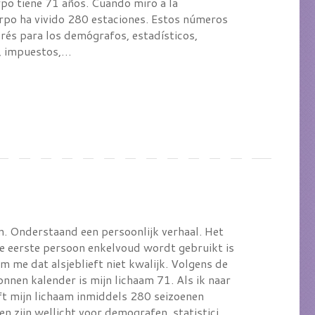
o tiene 71 años. Cuando miro a la
erpo ha vivido 280 estaciones. Estos números
rés para los demógrafos, estadísticos,
s, impuestos,…
n. Onderstaand een persoonlijk verhaal. Het
de eerste persoon enkelvoud wordt gebruikt is
 me dat alsjeblieft niet kwalijk. Volgens de
nnen kalender is mijn lichaam 71. Als ik naar
eft mijn lichaam inmiddels 280 seizoenen
en zijn wellicht voor demografen, statistici,