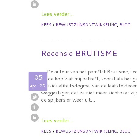
Lees verder...
/
,
KEES
BEWUSTZIJNSONTWIKKELING
BLOG
Recensie BRUTISME
De auteur van het pamflet Brutisme, Leo 
05
op de kop wat mij betreft, vooral als het g
individualiteitsdogma’ van de laatste dece
Apr
'25
weggeslagen dat ze niet meer zichtbaar zi
de spijkers er weer uit…
Lees verder...
/
,
KEES
BEWUSTZIJNSONTWIKKELING
BLOG