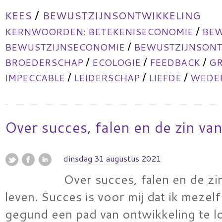
/
KEES
BEWUSTZIJNSONTWIKKELING
/
KERNWOORDEN:
BETEKENISECONOMIE
BEW
/
BEWUSTZIJNSECONOMIE
BEWUSTZIJNSONT
/
/
/
BROEDERSCHAP
ECOLOGIE
FEEDBACK
GR
/
/
/
IMPECCABLE
LEIDERSCHAP
LIEFDE
WEDER
Over succes, falen en de zin van
dinsdag 31 augustus 2021
Over succes, falen en de zi
leven. Succes is voor mij dat ik mezel
gegund een pad van ontwikkeling te l