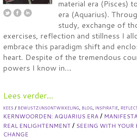
material era (Pisces) to
era (Aquarius). Throu
study, exchange of th
exercises, reflection and stillness I a
embrace this paradigm shift and enclo
heart. Despite of the tremendous coun
powers I know in…
Lees verder...
/
,
,
,
KEES
BEWUSTZIJNSONTWIKKELING
BLOG
INSPIRATIE
REFLEC
/
KERNWOORDEN:
AQUARIUS ERA
MANIFESTA
/
REAL ENLIGHTENMENT
SEEING WITH YOUR
CHANGE