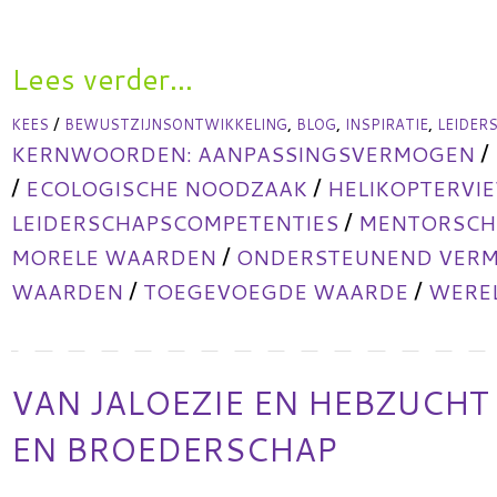
Lees verder...
/
,
,
,
KEES
BEWUSTZIJNSONTWIKKELING
BLOG
INSPIRATIE
LEIDER
/
KERNWOORDEN:
AANPASSINGSVERMOGEN
/
/
ECOLOGISCHE NOODZAAK
HELIKOPTERVI
/
LEIDERSCHAPSCOMPETENTIES
MENTORSCHA
/
MORELE WAARDEN
ONDERSTEUNEND VER
/
/
WAARDEN
TOEGEVOEGDE WAARDE
WERE
VAN JALOEZIE EN HEBZUCHT
EN BROEDERSCHAP