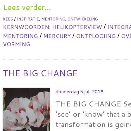
Lees verder...
/
,
,
KEES
INSPIRATIE
MENTORING
ONTWIKKELING
/
KERNWOORDEN:
HELIKOPTERVIEW
INTEGR
/
/
/
MENTORING
MERCURY
ONTPLOOIING
OV
VORMING
THE BIG CHANGE
donderdag 5 juli 2018
THE BIG CHANGE Sev
‘see’ or ‘know’ that a 
transformation is goi