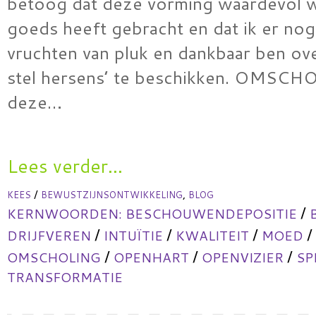
betoog dat deze vorming waardevol w
goeds heeft gebracht en dat ik er nog
vruchten van pluk en dankbaar ben ov
stel hersens’ te beschikken. OMSC
deze…
Lees verder...
/
,
KEES
BEWUSTZIJNSONTWIKKELING
BLOG
/
KERNWOORDEN:
BESCHOUWENDEPOSITIE
/
/
/
/
DRIJFVEREN
INTUÏTIE
KWALITEIT
MOED
/
/
/
OMSCHOLING
OPENHART
OPENVIZIER
SP
TRANSFORMATIE