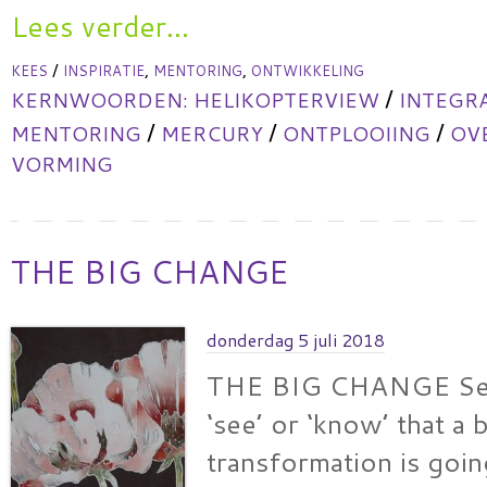
Lees verder...
/
,
,
KEES
INSPIRATIE
MENTORING
ONTWIKKELING
/
KERNWOORDEN:
HELIKOPTERVIEW
INTEGR
/
/
/
MENTORING
MERCURY
ONTPLOOIING
OV
VORMING
THE BIG CHANGE
donderdag 5 juli 2018
THE BIG CHANGE Sev
‘see’ or ‘know’ that a 
transformation is goi