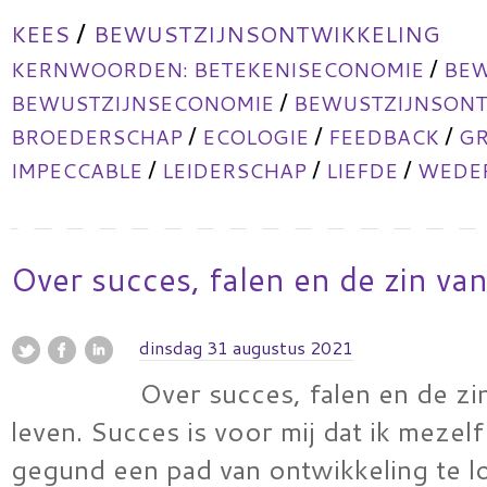
/
KEES
BEWUSTZIJNSONTWIKKELING
/
KERNWOORDEN:
BETEKENISECONOMIE
BEW
/
BEWUSTZIJNSECONOMIE
BEWUSTZIJNSONT
/
/
/
BROEDERSCHAP
ECOLOGIE
FEEDBACK
GR
/
/
/
IMPECCABLE
LEIDERSCHAP
LIEFDE
WEDER
Over succes, falen en de zin van
dinsdag 31 augustus 2021
Over succes, falen en de zi
leven. Succes is voor mij dat ik mezel
gegund een pad van ontwikkeling te l