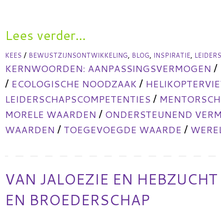
Lees verder...
/
,
,
,
KEES
BEWUSTZIJNSONTWIKKELING
BLOG
INSPIRATIE
LEIDER
/
KERNWOORDEN:
AANPASSINGSVERMOGEN
/
/
ECOLOGISCHE NOODZAAK
HELIKOPTERVI
/
LEIDERSCHAPSCOMPETENTIES
MENTORSCHA
/
MORELE WAARDEN
ONDERSTEUNEND VER
/
/
WAARDEN
TOEGEVOEGDE WAARDE
WERE
VAN JALOEZIE EN HEBZUCHT
EN BROEDERSCHAP