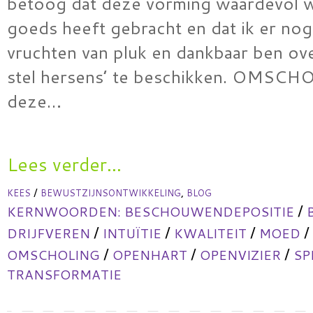
betoog dat deze vorming waardevol w
goeds heeft gebracht en dat ik er nog
vruchten van pluk en dankbaar ben ov
stel hersens’ te beschikken. OMSC
deze…
Lees verder...
/
,
KEES
BEWUSTZIJNSONTWIKKELING
BLOG
/
KERNWOORDEN:
BESCHOUWENDEPOSITIE
/
/
/
/
DRIJFVEREN
INTUÏTIE
KWALITEIT
MOED
/
/
/
OMSCHOLING
OPENHART
OPENVIZIER
SP
TRANSFORMATIE