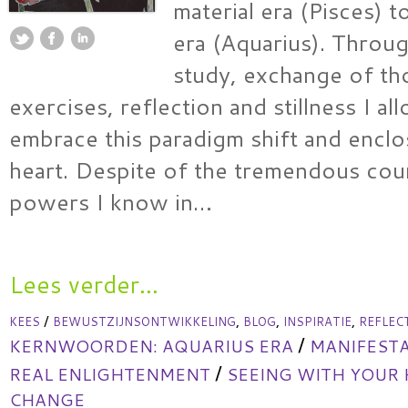
material era (Pisces) to
era (Aquarius). Throu
study, exchange of th
exercises, reflection and stillness I a
embrace this paradigm shift and enclo
heart. Despite of the tremendous coun
powers I know in…
Lees verder...
/
,
,
,
KEES
BEWUSTZIJNSONTWIKKELING
BLOG
INSPIRATIE
REFLEC
/
KERNWOORDEN:
AQUARIUS ERA
MANIFESTA
/
REAL ENLIGHTENMENT
SEEING WITH YOUR
CHANGE