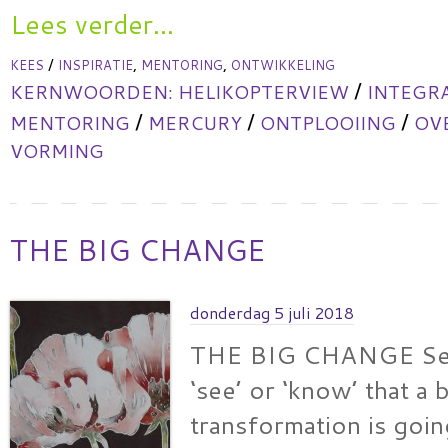
Lees verder...
/
,
,
KEES
INSPIRATIE
MENTORING
ONTWIKKELING
/
KERNWOORDEN:
HELIKOPTERVIEW
INTEGR
/
/
/
MENTORING
MERCURY
ONTPLOOIING
OV
VORMING
THE BIG CHANGE
donderdag 5 juli 2018
THE BIG CHANGE Sev
‘see’ or ‘know’ that a 
transformation is goi