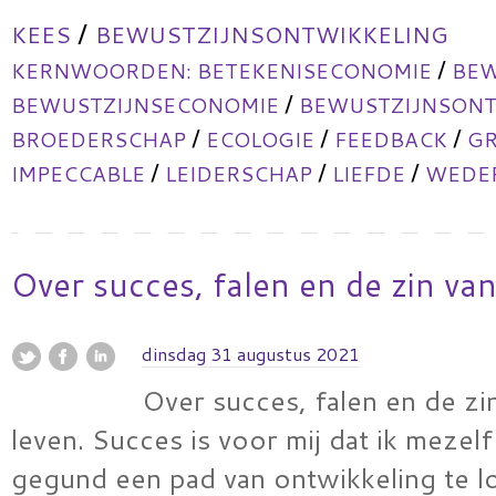
/
KEES
BEWUSTZIJNSONTWIKKELING
/
KERNWOORDEN:
BETEKENISECONOMIE
BEW
/
BEWUSTZIJNSECONOMIE
BEWUSTZIJNSONT
/
/
/
BROEDERSCHAP
ECOLOGIE
FEEDBACK
GR
/
/
/
IMPECCABLE
LEIDERSCHAP
LIEFDE
WEDER
Over succes, falen en de zin van
dinsdag 31 augustus 2021
Over succes, falen en de zi
leven. Succes is voor mij dat ik mezel
gegund een pad van ontwikkeling te l