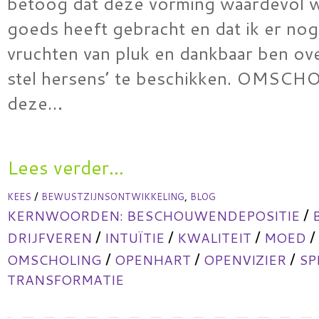
betoog dat deze vorming waardevol w
goeds heeft gebracht en dat ik er nog
vruchten van pluk en dankbaar ben ov
stel hersens’ te beschikken. OMSC
deze…
Lees verder...
/
,
KEES
BEWUSTZIJNSONTWIKKELING
BLOG
/
KERNWOORDEN:
BESCHOUWENDEPOSITIE
/
/
/
/
DRIJFVEREN
INTUÏTIE
KWALITEIT
MOED
/
/
/
OMSCHOLING
OPENHART
OPENVIZIER
SP
TRANSFORMATIE