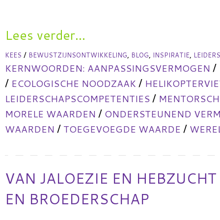
Lees verder...
/
,
,
,
KEES
BEWUSTZIJNSONTWIKKELING
BLOG
INSPIRATIE
LEIDER
/
KERNWOORDEN:
AANPASSINGSVERMOGEN
/
/
ECOLOGISCHE NOODZAAK
HELIKOPTERVI
/
LEIDERSCHAPSCOMPETENTIES
MENTORSCHA
/
MORELE WAARDEN
ONDERSTEUNEND VER
/
/
WAARDEN
TOEGEVOEGDE WAARDE
WERE
VAN JALOEZIE EN HEBZUCHT
EN BROEDERSCHAP