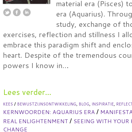
material era (Pisces) to
era (Aquarius). Throu
study, exchange of th
exercises, reflection and stillness I a
embrace this paradigm shift and enclo
heart. Despite of the tremendous coun
powers I know in…
Lees verder...
/
,
,
,
KEES
BEWUSTZIJNSONTWIKKELING
BLOG
INSPIRATIE
REFLEC
/
KERNWOORDEN:
AQUARIUS ERA
MANIFESTA
/
REAL ENLIGHTENMENT
SEEING WITH YOUR
CHANGE