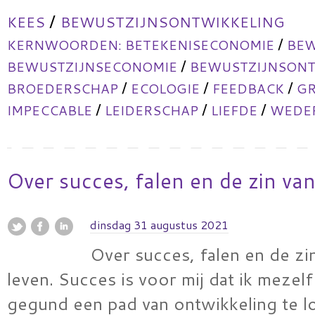
/
KEES
BEWUSTZIJNSONTWIKKELING
/
KERNWOORDEN:
BETEKENISECONOMIE
BEW
/
BEWUSTZIJNSECONOMIE
BEWUSTZIJNSONT
/
/
/
BROEDERSCHAP
ECOLOGIE
FEEDBACK
GR
/
/
/
IMPECCABLE
LEIDERSCHAP
LIEFDE
WEDER
Over succes, falen en de zin van
dinsdag 31 augustus 2021
Over succes, falen en de zi
leven. Succes is voor mij dat ik mezel
gegund een pad van ontwikkeling te l