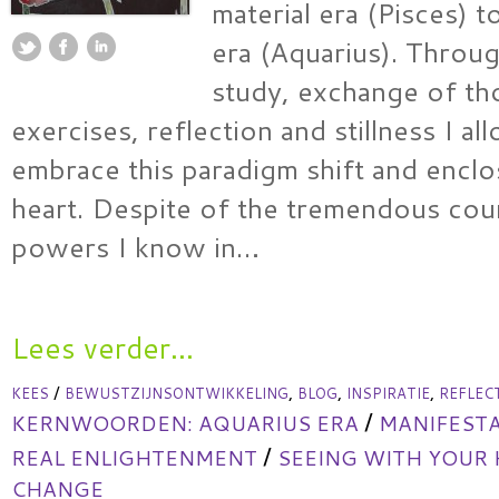
material era (Pisces) to
era (Aquarius). Throu
study, exchange of th
exercises, reflection and stillness I a
embrace this paradigm shift and enclo
heart. Despite of the tremendous coun
powers I know in…
Lees verder...
/
,
,
,
KEES
BEWUSTZIJNSONTWIKKELING
BLOG
INSPIRATIE
REFLEC
/
KERNWOORDEN:
AQUARIUS ERA
MANIFESTA
/
REAL ENLIGHTENMENT
SEEING WITH YOUR
CHANGE