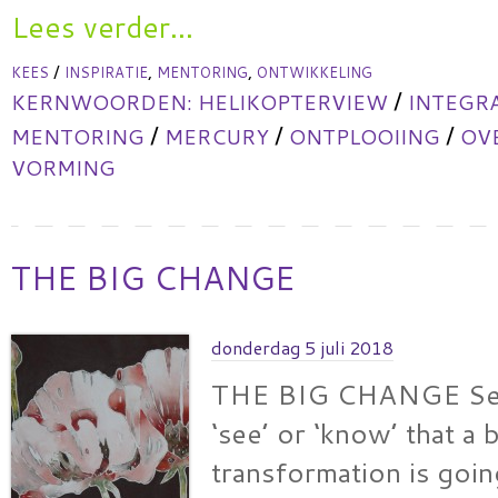
Lees verder...
/
,
,
KEES
INSPIRATIE
MENTORING
ONTWIKKELING
/
KERNWOORDEN:
HELIKOPTERVIEW
INTEGR
/
/
/
MENTORING
MERCURY
ONTPLOOIING
OV
VORMING
THE BIG CHANGE
donderdag 5 juli 2018
THE BIG CHANGE Sev
‘see’ or ‘know’ that a 
transformation is goi