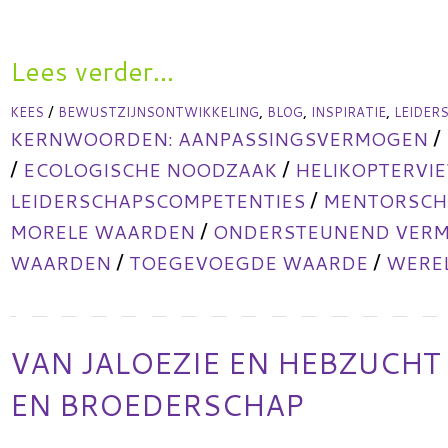
Lees verder...
/
,
,
,
KEES
BEWUSTZIJNSONTWIKKELING
BLOG
INSPIRATIE
LEIDER
/
KERNWOORDEN:
AANPASSINGSVERMOGEN
/
/
ECOLOGISCHE NOODZAAK
HELIKOPTERVI
/
LEIDERSCHAPSCOMPETENTIES
MENTORSCHA
/
MORELE WAARDEN
ONDERSTEUNEND VER
/
/
WAARDEN
TOEGEVOEGDE WAARDE
WERE
VAN JALOEZIE EN HEBZUCHT
EN BROEDERSCHAP