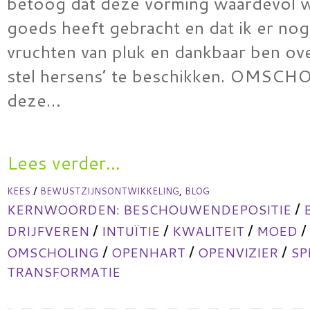
betoog dat deze vorming waardevol w
goeds heeft gebracht en dat ik er nog
vruchten van pluk en dankbaar ben ov
stel hersens’ te beschikken. OMSC
deze…
Lees verder...
/
,
KEES
BEWUSTZIJNSONTWIKKELING
BLOG
/
KERNWOORDEN:
BESCHOUWENDEPOSITIE
/
/
/
/
DRIJFVEREN
INTUÏTIE
KWALITEIT
MOED
/
/
/
OMSCHOLING
OPENHART
OPENVIZIER
SP
TRANSFORMATIE