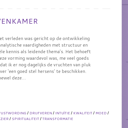
OVENKAMER
het verleden was gericht op de ontwikkeling
 analytische vaardigheden met structuur en
ële kennis als leidende thema’s. Het behoeft
eze vorming waardevol was, me veel goeds
dat ik er nog dagelijks de vruchten van pluk
er ‘een goed stel hersens’ te beschikken.
ewel deze…
/
/
/
/
/
WUSTWORDING
DRIJFVEREN
INTUÏTIE
KWALITEIT
MOED
/
/
ZIER
SPIRITUALITEIT
TRANSFORMATIE