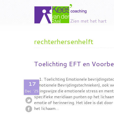
rechterhersenhelft
Toelichting EFT en Voorbe
1. Toelichting Emotionele bevrijdingst
17
(Emotionele Bevrijdingstechnieken), ook we
helingswijze die emotionele stress en men
Dec
'25
specifieke meridiaan punten op het lichaam,
emotie of herinnering. Het idee is dat door
het lichaam…