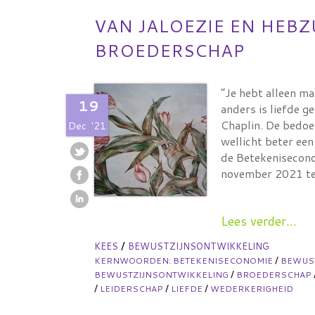
VAN JALOEZIE EN HEBZ
BROEDERSCHAP
“Je hebt alleen ma
19
anders is liefde g
Chaplin. De bedoel
Dec
'21
wellicht beter een
de Betekenisecono
november 2021 te
Lees verder...
/
KEES
BEWUSTZIJNSONTWIKKELING
/
KERNWOORDEN:
BETEKENISECONOMIE
BEWUS
/
BEWUSTZIJNSONTWIKKELING
BROEDERSCHAP
/
/
/
LEIDERSCHAP
LIEFDE
WEDERKERIGHEID