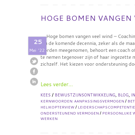
HOGE BOMEN VANGEN 
Hoge bomen vangen veel wind – Coachin
25
In de komende decennia, zeker als de maa
worden meegenomen, behoort een coach of 
Mei
'22
te nemen tegenover zijn of haar ingezette
zichzelf. Het kiezen voor ondersteuning d
Lees verder...
/
,
,
KEES
BEWUSTZIJNSONTWIKKELING
BLOG
I
/
KERNWOORDEN:
AANPASSINGSVERMOGEN
BE
/
HELIKOPTERVIEW
LEIDERSCHAPSCOMPETENTI
/
ONDERSTEUNEND VERMOGEN
PERSOONLIJKE 
WERKEN