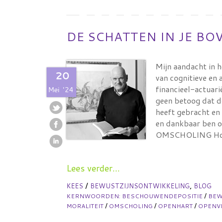
DE SCHATTEN IN JE B
Mijn aandacht in 
20
van cognitieve en
financieel-actuari
Mei
'24
geen betoog dat d
heeft gebracht en 
en dankbaar ben ov
OMSCHOLING Ho
Lees verder...
/
,
KEES
BEWUSTZIJNSONTWIKKELING
BLOG
/
KERNWOORDEN:
BESCHOUWENDEPOSITIE
BE
/
/
/
MORALITEIT
OMSCHOLING
OPENHART
OPENVI