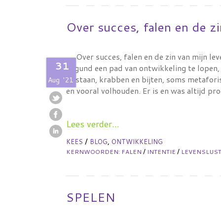
Over succes, falen en de zi
Over succes, falen en de zin van mijn lev
31
gegund een pad van ontwikkeling te lopen, 
opstaan, krabben en bijten, soms metaforis
Aug
'21
en vooral volhouden. Er is en was altijd p
Lees verder...
/
,
KEES
BLOG
ONTWIKKELING
/
/
KERNWOORDEN:
FALEN
INTENTIE
LEVENSLUS
SPELEN