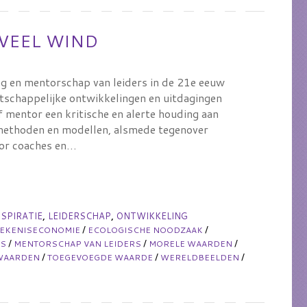
VEEL WIND
g en mentorschap van leiders in de 21e eeuw
tschappelijke ontwikkelingen en uitdagingen
mentor een kritische en alerte houding aan
 methoden en modellen, alsmede tegenover
oor coaches en…
,
,
NSPIRATIE
LEIDERSCHAP
ONTWIKKELING
/
/
TEKENISECONOMIE
ECOLOGISCHE NOODZAAK
/
/
/
ES
MENTORSCHAP VAN LEIDERS
MORELE WAARDEN
/
/
/
WAARDEN
TOEGEVOEGDE WAARDE
WERELDBEELDEN