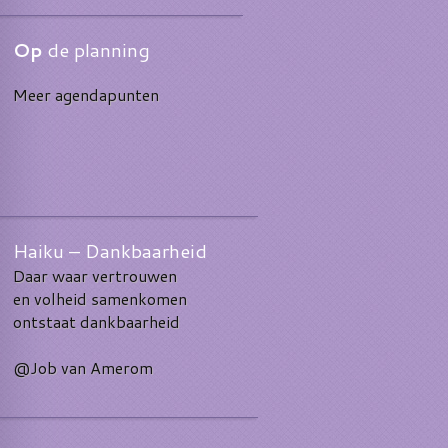
Op
de planning
Meer agendapunten
Haiku – Dankbaarheid
Daar waar vertrouwen
en volheid samenkomen
ontstaat dankbaarheid
@Job van Amerom