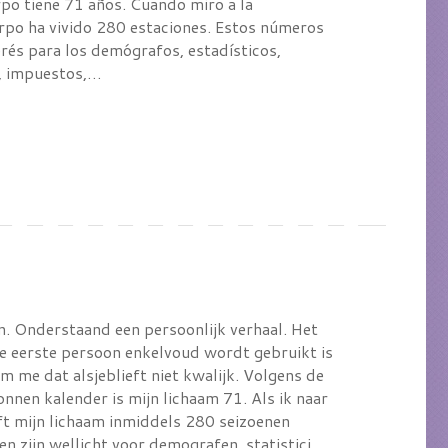
o tiene 71 años. Cuando miro a la
erpo ha vivido 280 estaciones. Estos números
rés para los demógrafos, estadísticos,
s, impuestos,…
n. Onderstaand een persoonlijk verhaal. Het
de eerste persoon enkelvoud wordt gebruikt is
 me dat alsjeblieft niet kwalijk. Volgens de
nnen kalender is mijn lichaam 71. Als ik naar
eft mijn lichaam inmiddels 280 seizoenen
en zijn wellicht voor demografen, statistici,