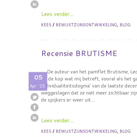
Lees verder...
/
,
KEES
BEWUSTZIJNSONTWIKKELING
BLOG
Recensie BRUTISME
De auteur van het pamflet Brutisme, Leo 
05
op de kop wat mij betreft, vooral als het g
individualiteitsdogma’ van de laatste dece
Apr
'25
weggeslagen dat ze niet meer zichtbaar zi
de spijkers er weer uit…
Lees verder...
/
,
KEES
BEWUSTZIJNSONTWIKKELING
BLOG