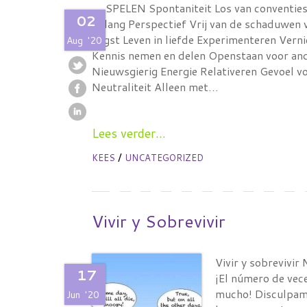
SPELEN Spontaniteit Los van conventies 
02
belang Perspectief Vrij van de schaduwen 
angst Leven in liefde Experimenteren Verni
Aug
'20
Kennis nemen en delen Openstaan voor and
Nieuwsgierig Energie Relativeren Gevoel v
Neutraliteit Alleen met…
Lees verder...
/
KEES
UNCATEGORIZED
Vivir y Sobrevivir
Vivir y sobrevivir
17
¡El número de vece
mucho! Disculpame
Jun
'20