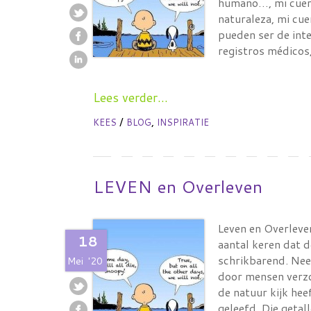
humano…, mi cuerp
naturaleza, mi cu
pueden ser de inte
registros médico
Lees verder...
/
,
KEES
BLOG
INSPIRATIE
LEVEN en Overleven
Leven en Overleve
18
aantal keren dat 
schrikbarend. Neem
Mei
'20
door mensen verzo
de natuur kijk he
geleefd. Die getall