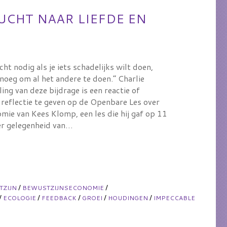
UCHT NAAR LIEFDE EN
cht nodig als je iets schadelijks wilt doen,
enoeg om al het andere te doen.” Charlie
ing van deze bijdrage is een reactie of
 reflectie te geven op de Openbare Les over
mie van Kees Klomp, een les die hij gaf op 11
r gelegenheid van…
/
/
TZIJN
BEWUSTZIJNSECONOMIE
/
/
/
/
/
ECOLOGIE
FEEDBACK
GROEI
HOUDINGEN
IMPECCABLE