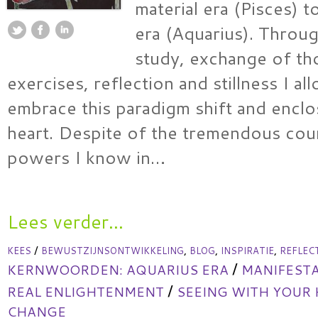
material era (Pisces) to
era (Aquarius). Throu
study, exchange of th
exercises, reflection and stillness I a
embrace this paradigm shift and enclo
heart. Despite of the tremendous coun
powers I know in…
Lees verder...
/
,
,
,
KEES
BEWUSTZIJNSONTWIKKELING
BLOG
INSPIRATIE
REFLEC
/
KERNWOORDEN:
AQUARIUS ERA
MANIFESTA
/
REAL ENLIGHTENMENT
SEEING WITH YOUR
CHANGE