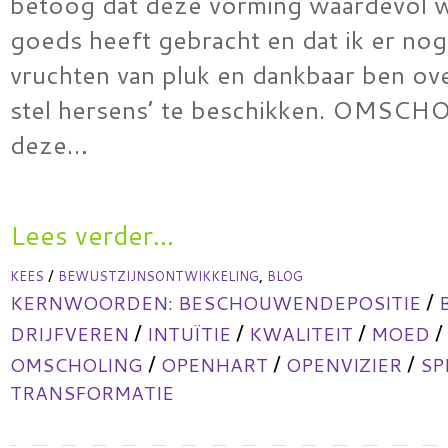
betoog dat deze vorming waardevol w
goeds heeft gebracht en dat ik er nog
vruchten van pluk en dankbaar ben ov
stel hersens’ te beschikken. OMSC
deze…
Lees verder...
/
,
KEES
BEWUSTZIJNSONTWIKKELING
BLOG
/
KERNWOORDEN:
BESCHOUWENDEPOSITIE
/
/
/
/
DRIJFVEREN
INTUÏTIE
KWALITEIT
MOED
/
/
/
OMSCHOLING
OPENHART
OPENVIZIER
SP
TRANSFORMATIE