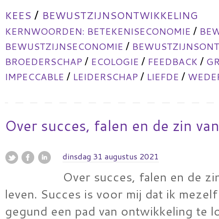
/
KEES
BEWUSTZIJNSONTWIKKELING
/
KERNWOORDEN:
BETEKENISECONOMIE
BEW
/
BEWUSTZIJNSECONOMIE
BEWUSTZIJNSONT
/
/
/
BROEDERSCHAP
ECOLOGIE
FEEDBACK
GR
/
/
/
IMPECCABLE
LEIDERSCHAP
LIEFDE
WEDER
Over succes, falen en de zin van
dinsdag 31 augustus 2021
Over succes, falen en de zi
leven. Succes is voor mij dat ik mezel
gegund een pad van ontwikkeling te l