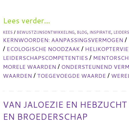
Lees verder...
/
,
,
,
KEES
BEWUSTZIJNSONTWIKKELING
BLOG
INSPIRATIE
LEIDER
/
KERNWOORDEN:
AANPASSINGSVERMOGEN
/
/
ECOLOGISCHE NOODZAAK
HELIKOPTERVI
/
LEIDERSCHAPSCOMPETENTIES
MENTORSCHA
/
MORELE WAARDEN
ONDERSTEUNEND VER
/
/
WAARDEN
TOEGEVOEGDE WAARDE
WERE
VAN JALOEZIE EN HEBZUCHT
EN BROEDERSCHAP