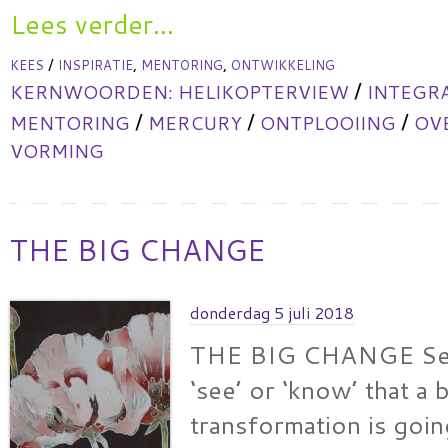
Lees verder...
/
,
,
KEES
INSPIRATIE
MENTORING
ONTWIKKELING
/
KERNWOORDEN:
HELIKOPTERVIEW
INTEGR
/
/
/
MENTORING
MERCURY
ONTPLOOIING
OV
VORMING
THE BIG CHANGE
donderdag 5 juli 2018
THE BIG CHANGE Sev
‘see’ or ‘know’ that a 
transformation is goi