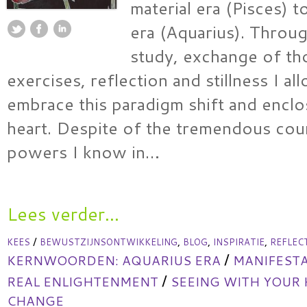
material era (Pisces) to
era (Aquarius). Throu
study, exchange of th
exercises, reflection and stillness I a
embrace this paradigm shift and enclo
heart. Despite of the tremendous coun
powers I know in…
Lees verder...
/
,
,
,
KEES
BEWUSTZIJNSONTWIKKELING
BLOG
INSPIRATIE
REFLEC
/
KERNWOORDEN:
AQUARIUS ERA
MANIFESTA
/
REAL ENLIGHTENMENT
SEEING WITH YOUR
CHANGE