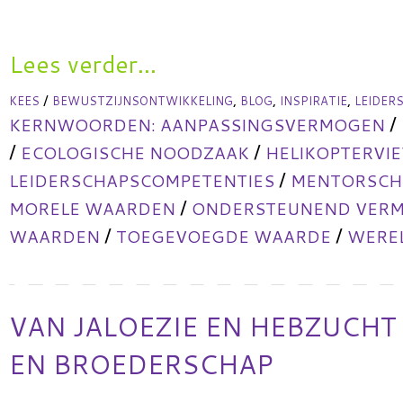
Lees verder...
/
,
,
,
KEES
BEWUSTZIJNSONTWIKKELING
BLOG
INSPIRATIE
LEIDER
/
KERNWOORDEN:
AANPASSINGSVERMOGEN
/
/
ECOLOGISCHE NOODZAAK
HELIKOPTERVI
/
LEIDERSCHAPSCOMPETENTIES
MENTORSCHA
/
MORELE WAARDEN
ONDERSTEUNEND VER
/
/
WAARDEN
TOEGEVOEGDE WAARDE
WERE
VAN JALOEZIE EN HEBZUCHT
EN BROEDERSCHAP