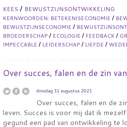
/
KEES
BEWUSTZIJNSONTWIKKELING
/
KERNWOORDEN:
BETEKENISECONOMIE
BEW
/
BEWUSTZIJNSECONOMIE
BEWUSTZIJNSONT
/
/
/
BROEDERSCHAP
ECOLOGIE
FEEDBACK
GR
/
/
/
IMPECCABLE
LEIDERSCHAP
LIEFDE
WEDER
Over succes, falen en de zin van
dinsdag 31 augustus 2021
Over succes, falen en de zi
leven. Succes is voor mij dat ik mezel
gegund een pad van ontwikkeling te l