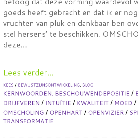
betoog dat deze vorming waardevol w
goeds heeft gebracht en dat ik er nog
vruchten van pluk en dankbaar ben ov
stel hersens’ te beschikken. OMSC
deze…
Lees verder...
/
,
KEES
BEWUSTZIJNSONTWIKKELING
BLOG
/
KERNWOORDEN:
BESCHOUWENDEPOSITIE
/
/
/
/
DRIJFVEREN
INTUÏTIE
KWALITEIT
MOED
/
/
/
OMSCHOLING
OPENHART
OPENVIZIER
SP
TRANSFORMATIE