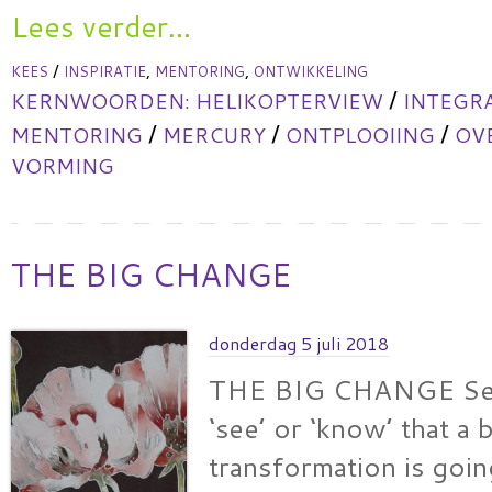
Lees verder...
/
,
,
KEES
INSPIRATIE
MENTORING
ONTWIKKELING
/
KERNWOORDEN:
HELIKOPTERVIEW
INTEGR
/
/
/
MENTORING
MERCURY
ONTPLOOIING
OV
VORMING
THE BIG CHANGE
donderdag 5 juli 2018
THE BIG CHANGE Sev
‘see’ or ‘know’ that a 
transformation is goi