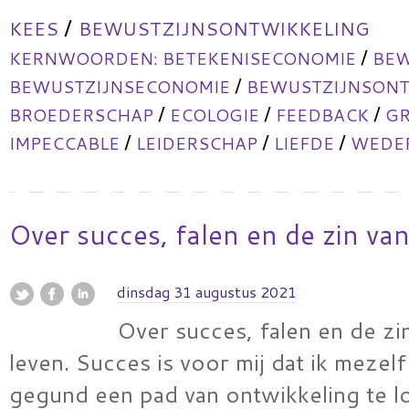
/
KEES
BEWUSTZIJNSONTWIKKELING
/
KERNWOORDEN:
BETEKENISECONOMIE
BEW
/
BEWUSTZIJNSECONOMIE
BEWUSTZIJNSONT
/
/
/
BROEDERSCHAP
ECOLOGIE
FEEDBACK
GR
/
/
/
IMPECCABLE
LEIDERSCHAP
LIEFDE
WEDER
Over succes, falen en de zin van
dinsdag 31 augustus 2021
Over succes, falen en de zi
leven. Succes is voor mij dat ik mezel
gegund een pad van ontwikkeling te l