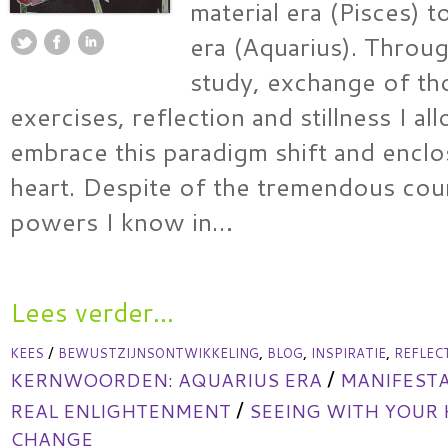
material era (Pisces) to
era (Aquarius). Throu
study, exchange of th
exercises, reflection and stillness I a
embrace this paradigm shift and enclo
heart. Despite of the tremendous coun
powers I know in…
Lees verder...
/
,
,
,
KEES
BEWUSTZIJNSONTWIKKELING
BLOG
INSPIRATIE
REFLEC
/
KERNWOORDEN:
AQUARIUS ERA
MANIFESTA
/
REAL ENLIGHTENMENT
SEEING WITH YOUR
CHANGE