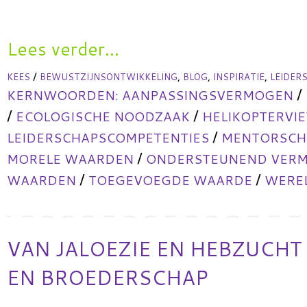
Lees verder...
/
,
,
,
KEES
BEWUSTZIJNSONTWIKKELING
BLOG
INSPIRATIE
LEIDER
/
KERNWOORDEN:
AANPASSINGSVERMOGEN
/
/
ECOLOGISCHE NOODZAAK
HELIKOPTERVI
/
LEIDERSCHAPSCOMPETENTIES
MENTORSCHA
/
MORELE WAARDEN
ONDERSTEUNEND VER
/
/
WAARDEN
TOEGEVOEGDE WAARDE
WERE
VAN JALOEZIE EN HEBZUCHT
EN BROEDERSCHAP