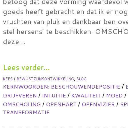
betoog dat deze vorming waardevol w
goeds heeft gebracht en dat ik er nog
vruchten van pluk en dankbaar ben ov
stel hersens’ te beschikken. OMSC
deze…
Lees verder...
/
,
KEES
BEWUSTZIJNSONTWIKKELING
BLOG
/
KERNWOORDEN:
BESCHOUWENDEPOSITIE
/
/
/
/
DRIJFVEREN
INTUÏTIE
KWALITEIT
MOED
/
/
/
OMSCHOLING
OPENHART
OPENVIZIER
SP
TRANSFORMATIE