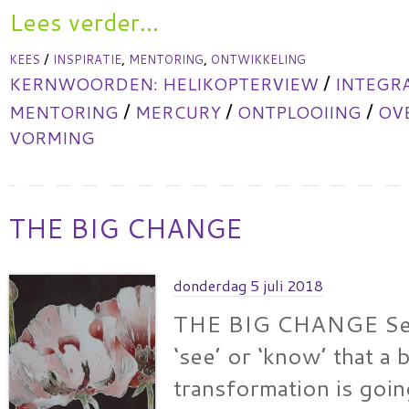
Lees verder...
/
,
,
KEES
INSPIRATIE
MENTORING
ONTWIKKELING
/
KERNWOORDEN:
HELIKOPTERVIEW
INTEGR
/
/
/
MENTORING
MERCURY
ONTPLOOIING
OV
VORMING
THE BIG CHANGE
donderdag 5 juli 2018
THE BIG CHANGE Sev
‘see’ or ‘know’ that a 
transformation is goi