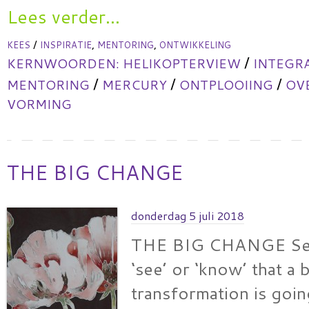
Lees verder...
/
,
,
KEES
INSPIRATIE
MENTORING
ONTWIKKELING
/
KERNWOORDEN:
HELIKOPTERVIEW
INTEGR
/
/
/
MENTORING
MERCURY
ONTPLOOIING
OV
VORMING
THE BIG CHANGE
donderdag 5 juli 2018
THE BIG CHANGE Sev
‘see’ or ‘know’ that a 
transformation is goi