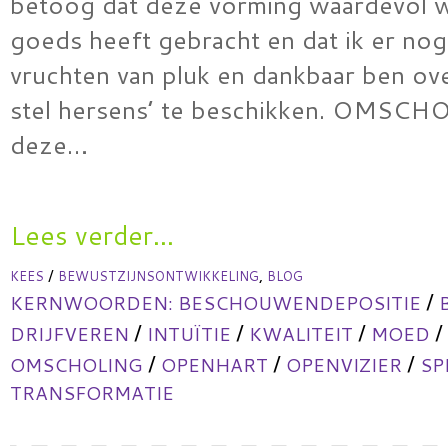
betoog dat deze vorming waardevol w
goeds heeft gebracht en dat ik er nog
vruchten van pluk en dankbaar ben ov
stel hersens’ te beschikken. OMSC
deze…
Lees verder...
/
,
KEES
BEWUSTZIJNSONTWIKKELING
BLOG
/
KERNWOORDEN:
BESCHOUWENDEPOSITIE
/
/
/
/
DRIJFVEREN
INTUÏTIE
KWALITEIT
MOED
/
/
/
OMSCHOLING
OPENHART
OPENVIZIER
SP
TRANSFORMATIE