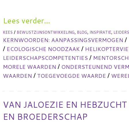
Lees verder...
/
,
,
,
KEES
BEWUSTZIJNSONTWIKKELING
BLOG
INSPIRATIE
LEIDER
/
KERNWOORDEN:
AANPASSINGSVERMOGEN
/
/
ECOLOGISCHE NOODZAAK
HELIKOPTERVI
/
LEIDERSCHAPSCOMPETENTIES
MENTORSCHA
/
MORELE WAARDEN
ONDERSTEUNEND VER
/
/
WAARDEN
TOEGEVOEGDE WAARDE
WERE
VAN JALOEZIE EN HEBZUCHT
EN BROEDERSCHAP