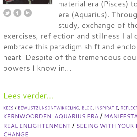
material era (Pisces) to
era (Aquarius). Throu
study, exchange of th
exercises, reflection and stillness I a
embrace this paradigm shift and enclo
heart. Despite of the tremendous coun
powers I know in…
Lees verder...
/
,
,
,
KEES
BEWUSTZIJNSONTWIKKELING
BLOG
INSPIRATIE
REFLEC
/
KERNWOORDEN:
AQUARIUS ERA
MANIFESTA
/
REAL ENLIGHTENMENT
SEEING WITH YOUR
CHANGE