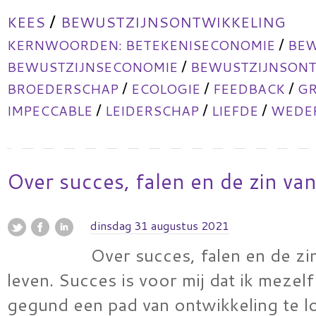
/
KEES
BEWUSTZIJNSONTWIKKELING
/
KERNWOORDEN:
BETEKENISECONOMIE
BEW
/
BEWUSTZIJNSECONOMIE
BEWUSTZIJNSONT
/
/
/
BROEDERSCHAP
ECOLOGIE
FEEDBACK
GR
/
/
/
IMPECCABLE
LEIDERSCHAP
LIEFDE
WEDER
Over succes, falen en de zin van
dinsdag 31 augustus 2021
Over succes, falen en de zi
leven. Succes is voor mij dat ik mezel
gegund een pad van ontwikkeling te l