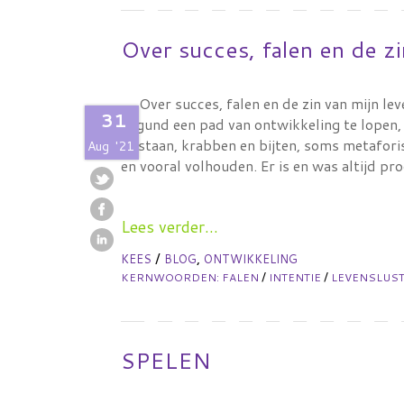
Over succes, falen en de zi
Over succes, falen en de zin van mijn lev
31
gegund een pad van ontwikkeling te lopen, 
opstaan, krabben en bijten, soms metaforis
Aug
'21
en vooral volhouden. Er is en was altijd p
Lees verder...
/
,
KEES
BLOG
ONTWIKKELING
/
/
KERNWOORDEN:
FALEN
INTENTIE
LEVENSLUS
SPELEN