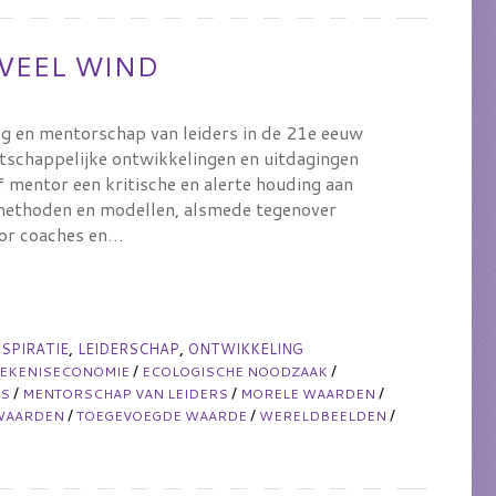
VEEL WIND
g en mentorschap van leiders in de 21e eeuw
tschappelijke ontwikkelingen en uitdagingen
mentor een kritische en alerte houding aan
 methoden en modellen, alsmede tegenover
oor coaches en…
,
,
NSPIRATIE
LEIDERSCHAP
ONTWIKKELING
/
/
TEKENISECONOMIE
ECOLOGISCHE NOODZAAK
/
/
/
ES
MENTORSCHAP VAN LEIDERS
MORELE WAARDEN
/
/
/
WAARDEN
TOEGEVOEGDE WAARDE
WERELDBEELDEN