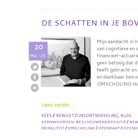
DE SCHATTEN IN JE B
Mijn aandacht in 
20
van cognitieve en
financieel-actuari
Mei
'24
geen betoog dat d
heeft gebracht en 
en dankbaar ben ov
OMSCHOLING Ho
Lees verder...
/
,
KEES
BEWUSTZIJNSONTWIKKELING
BLOG
/
KERNWOORDEN:
BESCHOUWENDEPOSITIE
BE
/
/
/
MORALITEIT
OMSCHOLING
OPENHART
OPENVI