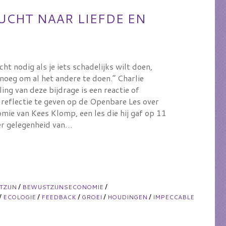
UCHT NAAR LIEFDE EN
cht nodig als je iets schadelijks wilt doen,
enoeg om al het andere te doen.” Charlie
ing van deze bijdrage is een reactie of
 reflectie te geven op de Openbare Les over
mie van Kees Klomp, een les die hij gaf op 11
r gelegenheid van…
/
/
TZIJN
BEWUSTZIJNSECONOMIE
/
/
/
/
/
ECOLOGIE
FEEDBACK
GROEI
HOUDINGEN
IMPECCABLE