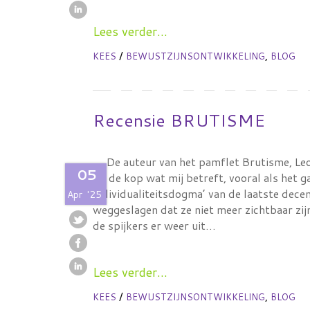
Lees verder...
/
,
KEES
BEWUSTZIJNSONTWIKKELING
BLOG
Recensie BRUTISME
De auteur van het pamflet Brutisme, Leo 
05
op de kop wat mij betreft, vooral als het g
individualiteitsdogma’ van de laatste dece
Apr
'25
weggeslagen dat ze niet meer zichtbaar zi
de spijkers er weer uit…
Lees verder...
/
,
KEES
BEWUSTZIJNSONTWIKKELING
BLOG