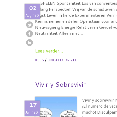
SPELEN Spontaniteit Los van conventies 
02
belang Perspectief Vrij van de schaduwen 
angst Leven in liefde Experimenteren Verni
Aug
'20
Kennis nemen en delen Openstaan voor and
Nieuwsgierig Energie Relativeren Gevoel v
Neutraliteit Alleen met…
Lees verder...
/
KEES
UNCATEGORIZED
Vivir y Sobrevivir
Vivir y sobrevivir
17
¡El número de vece
mucho! Disculpame
Jun
'20