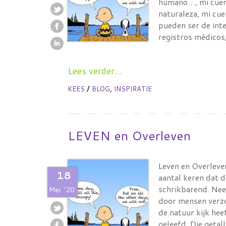
humano…, mi cuerp
naturaleza, mi cu
pueden ser de inte
registros médico
Lees verder...
/
,
KEES
BLOG
INSPIRATIE
LEVEN en Overleven
Leven en Overleve
18
aantal keren dat 
schrikbarend. Neem
Mei
'20
door mensen verzo
de natuur kijk he
geleefd. Die getall