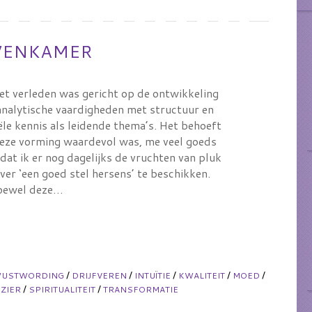
OVENKAMER
het verleden was gericht op de ontwikkeling
 analytische vaardigheden met structuur en
ële kennis als leidende thema’s. Het behoeft
eze vorming waardevol was, me veel goeds
dat ik er nog dagelijks de vruchten van pluk
er ‘een goed stel hersens’ te beschikken.
ewel deze…
/
/
/
/
/
WUSTWORDING
DRIJFVEREN
INTUÏTIE
KWALITEIT
MOED
/
/
ZIER
SPIRITUALITEIT
TRANSFORMATIE