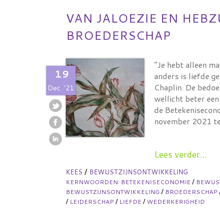
VAN JALOEZIE EN HEBZ
BROEDERSCHAP
“Je hebt alleen ma
19
anders is liefde g
Chaplin. De bedoel
Dec
'21
wellicht beter een
de Betekenisecono
november 2021 te
Lees verder...
/
KEES
BEWUSTZIJNSONTWIKKELING
/
KERNWOORDEN:
BETEKENISECONOMIE
BEWUS
/
BEWUSTZIJNSONTWIKKELING
BROEDERSCHAP
/
/
/
LEIDERSCHAP
LIEFDE
WEDERKERIGHEID