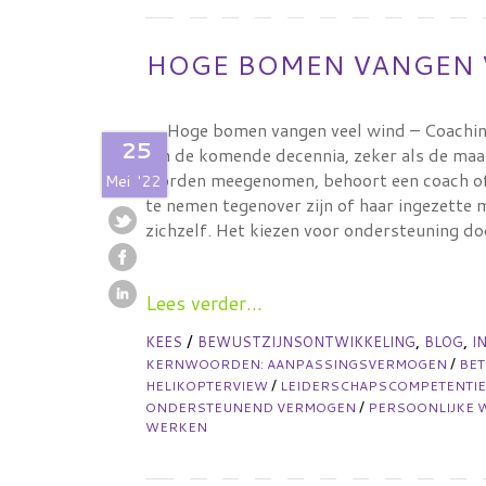
HOGE BOMEN VANGEN 
Hoge bomen vangen veel wind – Coachin
25
In de komende decennia, zeker als de maa
worden meegenomen, behoort een coach of 
Mei
'22
te nemen tegenover zijn of haar ingezette
zichzelf. Het kiezen voor ondersteuning d
Lees verder...
/
,
,
KEES
BEWUSTZIJNSONTWIKKELING
BLOG
I
/
KERNWOORDEN:
AANPASSINGSVERMOGEN
BE
/
HELIKOPTERVIEW
LEIDERSCHAPSCOMPETENTI
/
ONDERSTEUNEND VERMOGEN
PERSOONLIJKE 
WERKEN