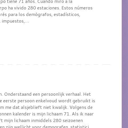
o tiene 71 años. Cuando miro a la
erpo ha vivido 280 estaciones. Estos números
rés para los demógrafos, estadísticos,
s, impuestos,…
n. Onderstaand een persoonlijk verhaal. Het
de eerste persoon enkelvoud wordt gebruikt is
 me dat alsjeblieft niet kwalijk. Volgens de
nnen kalender is mijn lichaam 71. Als ik naar
eft mijn lichaam inmiddels 280 seizoenen
en zijn wellicht voor demografen, statistici,