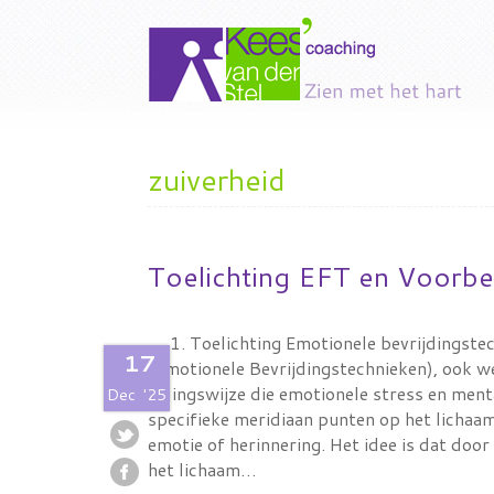
zuiverheid
Toelichting EFT en Voorbe
1. Toelichting Emotionele bevrijdingst
17
(Emotionele Bevrijdingstechnieken), ook we
helingswijze die emotionele stress en men
Dec
'25
specifieke meridiaan punten op het lichaam,
emotie of herinnering. Het idee is dat door
het lichaam…